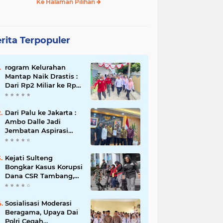
Ke Halaman Pilihan
rita Terpopuler
rogram Kelurahan
Mantap Naik Drastis :
Dari Rp2 Miliar ke Rp5
Miliar, Tiap Kelurahan
Terbaik Terima Rp500
Juta
Dari Palu ke Jakarta :
Ambo Dalle Jadi
Jembatan Aspirasi
Mahasiswa untuk Presiden
Kejati Sulteng
Bongkar Kasus Korupsi
Dana CSR Tambang,
Sekdes Tamainusi Ikut
Terseret
Sosialisasi Moderasi
Beragama, Upaya Dai
Polri Cegah