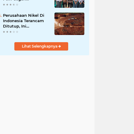
Radikalisme di
Kalangan Pelajar Poso
Perusahaan Nikel Di
Indonesia Terancam
Ditutup, Ini
Pernyataan Luhut
Binsar Panjaiatan?
Lihat Selengkapnya