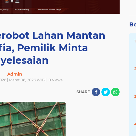
Be
erobot Lahan Mantan
ia, Pemilik Minta
yelesaian
Admin
026 | Maret 06, 2026 WIB |
0
Views
SHARE