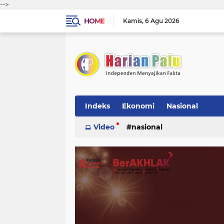
-->
HOME
Kamis
6 Agu 2026
Indeks
Ekonomi
Nasional
Video
nasional