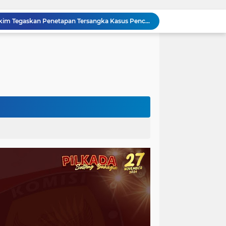
Sidang Praperadilan, Hakim Tegaskan Penetapan Tersangka Kasus Pencabulan Anak di Buol Sah Secara Hukum
Kejati Sulteng Geledah Kantor UPP Kolonodale, Sita Dokumen dan Barang Bukti Elektronik Kasus Nikel PT. Cocoman
Tak Berkutik, Pencuri Puluhan Kilogram Ikan Laut di Torue Berakhir di Balik Jeruji
ng Ketat, Gufran Ajak Semua Pihak Bersatu
Razia Gabungan di Lapas Parigi, 12 WBP Positif Narkoba dan 7 Handphone Disita
Kejati Sulteng Geledah Kantor Bapenda Donggala dan Tambang PT KK, 32 Alat Berat Disita!
Kejati Sulteng Bongkar Kasus Korupsi Dana CSR Tambang, Sekdes Tamainusi Ikut Terseret
Polda Sulteng Bongkar Dugaan Penyalahgunaan 2.060 Liter BBM Subsidi di Morowali Utara
‎Jatam Dorong Propam Turun, Penanganan PETI Polres Parimo Jadi Pertanyaan Publik ‎
Silaturahmi Pimpinan APH di Sulteng : Kapolda dan Kejati Solid Perkuat Penegakan Hukum DiBumi Tadulako