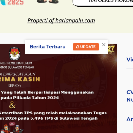
×
Berita Terbaru
UPDATE
Vi
CV
Nu
Ar