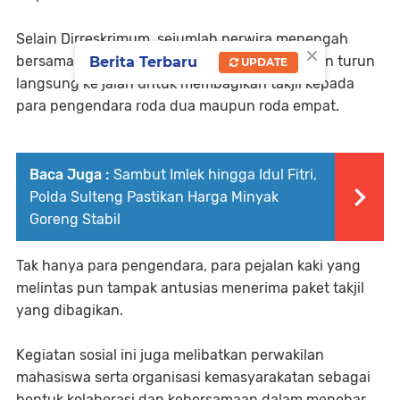
Selain Dirreskrimum, sejumlah perwira menengah
×
bersama personel Ditreskrimum turut hadir dan turun
Berita Terbaru
UPDATE
langsung ke jalan untuk membagikan takjil kepada
para pengendara roda dua maupun roda empat.
Baca Juga :
Sambut Imlek hingga Idul Fitri,
Polda Sulteng Pastikan Harga Minyak
Goreng Stabil
Tak hanya para pengendara, para pejalan kaki yang
melintas pun tampak antusias menerima paket takjil
yang dibagikan.
Kegiatan sosial ini juga melibatkan perwakilan
mahasiswa serta organisasi kemasyarakatan sebagai
bentuk kolaborasi dan kebersamaan dalam menebar