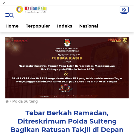
-->
Home
Terpopuler
Indeks
Nasional
›
Polda Sulteng
Tebar Berkah Ramadan,
Ditreskrimum Polda Sulteng
Bagikan Ratusan Takjil di Depan