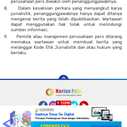
perusahaan pers diwakili oleh penanggungjawabnya;
8.
Dalam kesaksian perkara yang menyangkut karya
jurnalistik, penanggungjawabnya hanya dapat ditanya
mengenai berita yang telah dipublikasikan. Wartawan
dapat menggunakan hak tolak untuk melindungi
sumber informasi;
9.
Pemilik atau manajemen perusahaan pers dilarang
memaksa wartawan untuk membuat berita yang
melanggar Kode Etik Jurnalistik dan atau hukum yang
berlaku.
Facebook
Instagram
Pinterest
Twitter
YouTube
Susunan Redaksi
Standar Perlindungan Wartawan
Pasang Iklan
Tentang Kami
Pedoman Media Siber