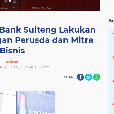
Be
 Bank Sulteng Lakukan
an Perusda dan Mitra
Bisnis
admin
22 | Juni 08, 2022 WIB |
0
Views
SHARE
Baca Juga