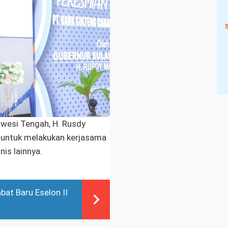
:
Paritrana
2023
Diserahkan
Gubernur :
Kota Palu
Raih Juara
1
awesi Tengah, H. Rusdy
 untuk melakukan kerjasama
is lainnya.
abat Baru Eselon II