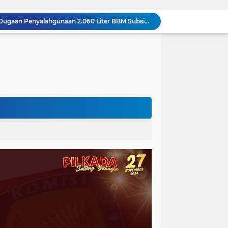
Polda Sulteng Bongkar Dugaan Penyalahgunaan 2.060 Liter BBM Subsidi di Morowali Utara
‎Jatam Dorong Propam Turun, Penanganan PETI Polres Parimo Jadi Pertanyaan Publik ‎
Silaturahmi Pimpinan APH di Sulteng : Kapolda dan Kejati Solid Perkuat Penegakan Hukum DiBumi Tadulako
Sidang Praperadilan, Hakim Tegaskan Penetapan Tersangka Kasus Pencabulan Anak di Buol Sah Secara Hukum
Kejati Sulteng Geledah Kantor UPP Kolonodale, Sita Dokumen dan Barang Bukti Elektronik Kasus Nikel PT. Cocoman
Tak Berkutik, Pencuri Puluhan Kilogram Ikan Laut di Torue Berakhir di Balik Jeruji
ng Ketat, Gufran Ajak Semua Pihak Bersatu
Razia Gabungan di Lapas Parigi, 12 WBP Positif Narkoba dan 7 Handphone Disita
Kejati Sulteng Geledah Kantor Bapenda Donggala dan Tambang PT KK, 32 Alat Berat Disita!
Kejati Sulteng Bongkar Kasus Korupsi Dana CSR Tambang, Sekdes Tamainusi Ikut Terseret