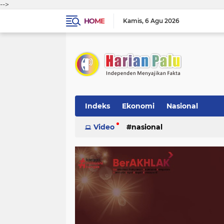
-->
HOME
Kamis
6 Agu 2026
Indeks
Ekonomi
Nasional
Video
nasional