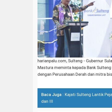
harianpalu.com, Sulteng - Gubernur Sul
Mastura meminta kepada Bank Sulteng
dengan Perusahaan Derah dan mitra bisn
Baca Juga :
Kajati Sulteng Lantik Pej
dan III