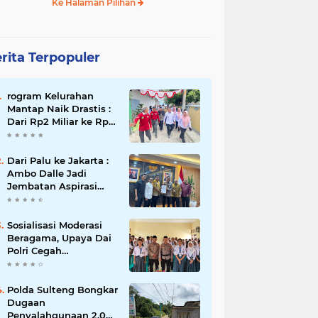
Ke Halaman Pilihan
rita Terpopuler
rogram Kelurahan
Mantap Naik Drastis :
Dari Rp2 Miliar ke Rp5
Miliar, Tiap Kelurahan
Terbaik Terima Rp500
Juta
Dari Palu ke Jakarta :
Ambo Dalle Jadi
Jembatan Aspirasi
Mahasiswa untuk Presiden
Sosialisasi Moderasi
Beragama, Upaya Dai
Polri Cegah
Radikalisme di
Kalangan Pelajar Poso
Polda Sulteng Bongkar
Dugaan
Penyalahgunaan 2.060