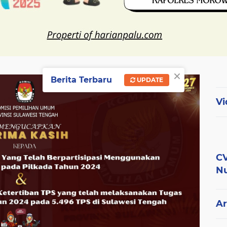
×
Berita Terbaru
UPDATE
Vi
CV
Nu
Ar