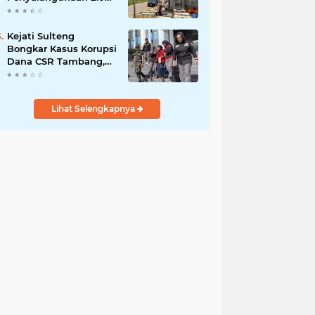
Liter BBM Subsidi di
Morowali Utara
Kejati Sulteng
Bongkar Kasus Korupsi
Dana CSR Tambang,
Sekdes Tamainusi Ikut
Terseret
Lihat Selengkapnya