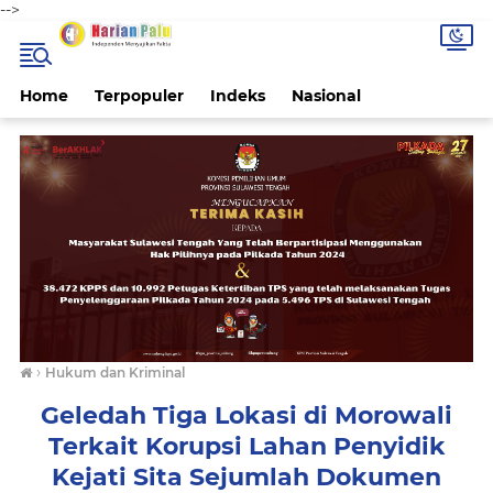
-->
Home
Terpopuler
Indeks
Nasional
›
Hukum dan Kriminal
Geledah Tiga Lokasi di Morowali
Terkait Korupsi Lahan Penyidik
Kejati Sita Sejumlah Dokumen