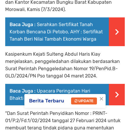
dan Kantor Kecamatan Bungku Barat Kabupaten
Morowali, Kamis (7/3/2024).
Baca Juga :
Serahkan Sertifikat Tanah
Korban Bencana Di Petobo, AHY : Sertifikat
Tanah Beri Nilai Tambah Ekonomi Warga
Kasipenkum Kejati Sulteng Abdul Haris Kiay
menjelaskan, penggeledahan dilakukan berdasarkan
Surat Perintah Penggeledahan Nomor 19/PenPid.B-
GLD/2024/PN Pso tanggal 04 maret 2024.
Baca Juga :
Upacara Peringatan Hari
×
Bhakti Pemasyarakatan ke – 60
Berita Terbaru
UPDATE
"Dan Surat Perintah Penyidikan Nomor : PRINT-
01/P.2/Fd.1/02/2024 tanggal 27 Februari 2024 untuk
membuat terang tindak pidana guna menentukan