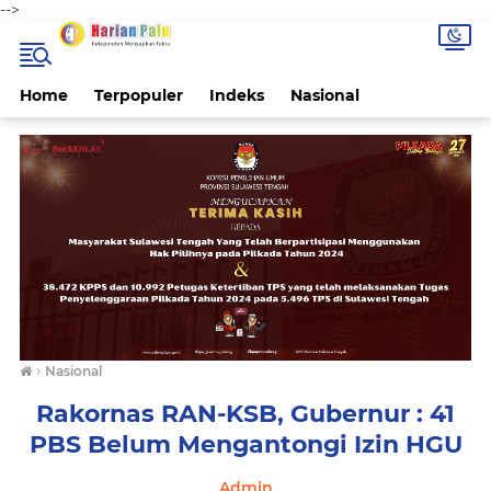
-->
Home
Terpopuler
Indeks
Nasional
›
Nasional
Rakornas RAN-KSB, Gubernur : 41
PBS Belum Mengantongi Izin HGU
Admin