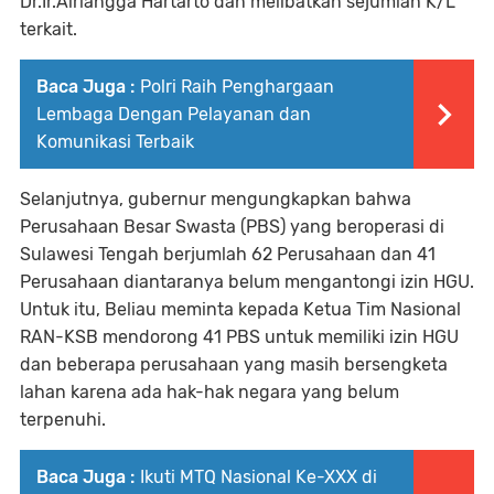
Dr.Ir.Airlangga Hartarto dan melibatkan sejumlah K/L
terkait.
Baca Juga :
Polri Raih Penghargaan
Lembaga Dengan Pelayanan dan
Komunikasi Terbaik
Selanjutnya, gubernur mengungkapkan bahwa
Perusahaan Besar Swasta (PBS) yang beroperasi di
Sulawesi Tengah berjumlah 62 Perusahaan dan 41
Perusahaan diantaranya belum mengantongi izin HGU.
Untuk itu, Beliau meminta kepada Ketua Tim Nasional
RAN-KSB mendorong 41 PBS untuk memiliki izin HGU
dan beberapa perusahaan yang masih bersengketa
lahan karena ada hak-hak negara yang belum
terpenuhi.
Baca Juga :
Ikuti MTQ Nasional Ke-XXX di