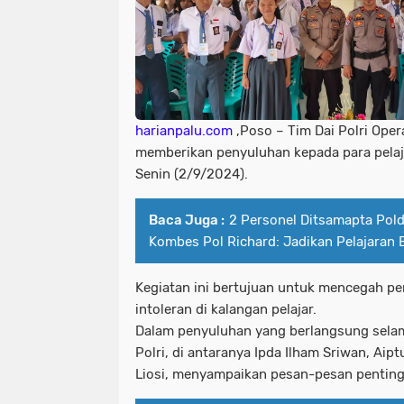
harianpalu.com
,Poso – Tim Dai Polri Ope
memberikan penyuluhan kepada para pelaj
Senin (2/9/2024).
Baca Juga :
2 Personel Ditsamapta Pold
Kombes Pol Richard: Jadikan Pelajaran 
Kegiatan ini bertujuan untuk mencegah p
intoleran di kalangan pelajar.
Dalam penyuluhan yang berlangsung selam
Polri, di antaranya Ipda Ilham Sriwan, Aip
Liosi, menyampaikan pesan-pesan pentin