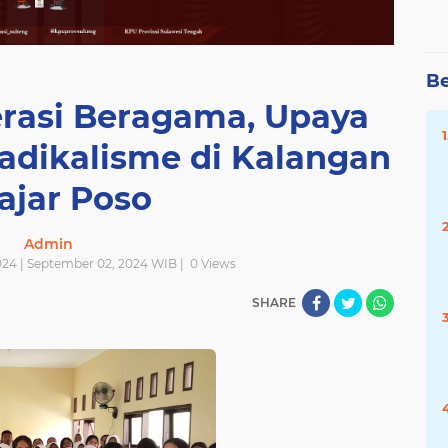
Be
erasi Beragama, Upaya
Radikalisme di Kalangan
ajar Poso
Admin
024 | September 02, 2024 WIB |
0
Views
SHARE