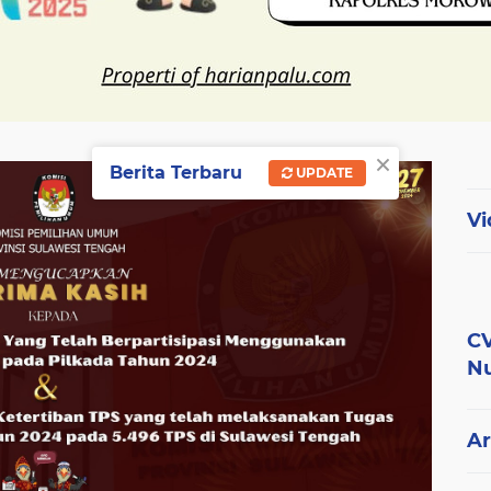
×
Berita Terbaru
UPDATE
Vi
CV
Nu
Ar