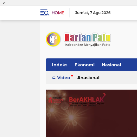
-->
HOME
Jum'at
7 Agu 2026
Indeks
Ekonomi
Nasional
Video
nasional