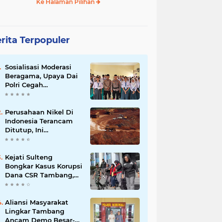
Ke Halaman Pilihan
rita Terpopuler
Sosialisasi Moderasi
Beragama, Upaya Dai
Polri Cegah
Radikalisme di
Kalangan Pelajar Poso
Perusahaan Nikel Di
Indonesia Terancam
Ditutup, Ini
Pernyataan Luhut
Binsar Panjaiatan?
Kejati Sulteng
Bongkar Kasus Korupsi
Dana CSR Tambang,
Sekdes Tamainusi Ikut
Terseret
Aliansi Masyarakat
Lingkar Tambang
Ancam Demo Besar-