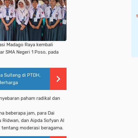
rasi Madago Raya kembali
ar SMA Negeri 1 Poso, pada
a Sulteng di PTDH,
Berharga
enyebaran paham radikal dan
a beberapa jam, para Dai
tu Ridwan, dan Aipda Sofyan Al
g tentang moderasi beragama.