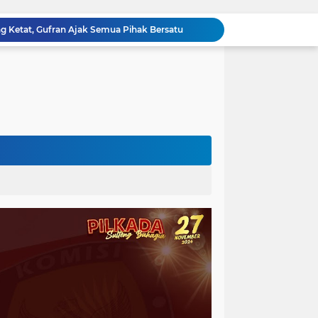
ng Ketat, Gufran Ajak Semua Pihak Bersatu
Razia Gabungan di Lapas Parigi, 12 WBP Positif Narkoba dan 7 Handphone Disita
Kejati Sulteng Geledah Kantor Bapenda Donggala dan Tambang PT KK, 32 Alat Berat Disita!
Kejati Sulteng Bongkar Kasus Korupsi Dana CSR Tambang, Sekdes Tamainusi Ikut Terseret
Diduga Korupsi Pajak Tambang: Eks Kepala Bapenda Donggala Jadi Tersangka
Pemprov Sulteng Siap Hadapi Hadapi Gugatan JATAM: Tegaskan Pengawasan Lingkungan Sesuai Aturan Perundang-undangan
Silaturahmi Pimpinan APH di Sulteng : Kapolda dan Kejati Solid Perkuat Penegakan Hukum DiBumi Tadulako
Sidang Praperadilan, Hakim Tegaskan Penetapan Tersangka Kasus Pencabulan Anak di Buol Sah Secara Hukum
Kejati Sulteng Geledah Kantor UPP Kolonodale, Sita Dokumen dan Barang Bukti Elektronik Kasus Nikel PT. Cocoman
Tak Berkutik, Pencuri Puluhan Kilogram Ikan Laut di Torue Berakhir di Balik Jeruji