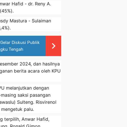
war Hafid - dr. Reny A.
(45%).
usdy Mastura - Sulaiman
,4%).
Gelar Diskusi Publik
ngku Tengah
Desember 2024, dan hasilnya
anan berita acara oleh KPU
PU melanjutkan dengan
-masing saksi pasangan
waslu) Sulteng. Risvirenol
 mengetuk palu.
 terpilih, Anwar Hafid,
sung, Ronald Gimon,