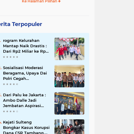
Ke Halaman Pilihan
rita Terpopuler
rogram Kelurahan
Mantap Naik Drastis :
Dari Rp2 Miliar ke Rp5
Miliar, Tiap Kelurahan
Terbaik Terima Rp500
Juta
Sosialisasi Moderasi
Beragama, Upaya Dai
Polri Cegah
Radikalisme di
Kalangan Pelajar Poso
Dari Palu ke Jakarta :
Ambo Dalle Jadi
Jembatan Aspirasi
Mahasiswa untuk Presiden
Kejati Sulteng
Bongkar Kasus Korupsi
Dana CSR Tambang,