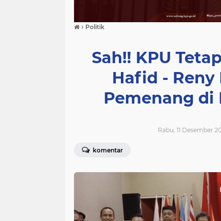
›
Politik
Sah!! KPU Tet
Hafid - Reny
Pemenang di 
Rabu, 11 Desember 20
komentar