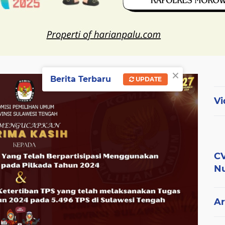
×
Berita Terbaru
UPDATE
Vi
CV
Nu
Ar