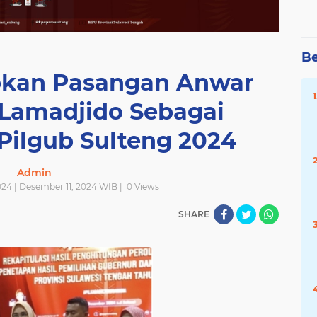
Be
apkan Pasangan Anwar
 Lamadjido Sebagai
Pilgub Sulteng 2024
Admin
24 | Desember 11, 2024 WIB |
0
Views
SHARE