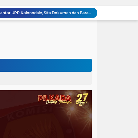
Kejati Sulteng Geledah Kantor UPP Kolonodale, Sita Dokumen dan Barang Bukti Elektronik Kasus Nikel PT. Cocoman
Tak Berkutik, Pencuri Puluhan Kilogram Ikan Laut di Torue Berakhir di Balik Jeruji
ng Ketat, Gufran Ajak Semua Pihak Bersatu
Razia Gabungan di Lapas Parigi, 12 WBP Positif Narkoba dan 7 Handphone Disita
Kejati Sulteng Geledah Kantor Bapenda Donggala dan Tambang PT KK, 32 Alat Berat Disita!
Kejati Sulteng Bongkar Kasus Korupsi Dana CSR Tambang, Sekdes Tamainusi Ikut Terseret
Polda Sulteng Bongkar Dugaan Penyalahgunaan 2.060 Liter BBM Subsidi di Morowali Utara
‎Jatam Dorong Propam Turun, Penanganan PETI Polres Parimo Jadi Pertanyaan Publik ‎
Silaturahmi Pimpinan APH di Sulteng : Kapolda dan Kejati Solid Perkuat Penegakan Hukum DiBumi Tadulako
Sidang Praperadilan, Hakim Tegaskan Penetapan Tersangka Kasus Pencabulan Anak di Buol Sah Secara Hukum