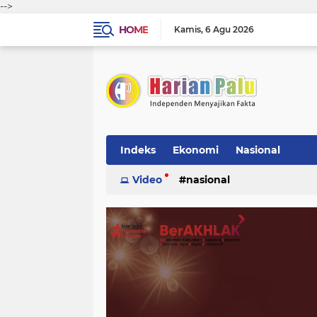
-->
HOME
Kamis
6 Agu 2026
Indeks
Ekonomi
Nasional
Video
nasional