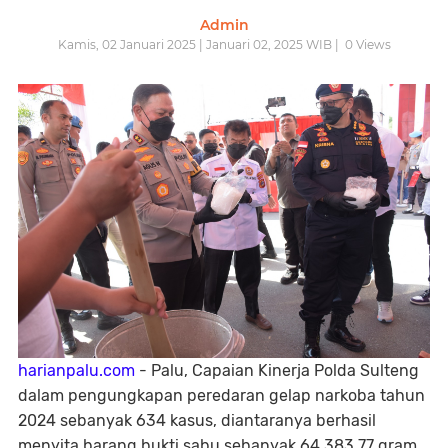
Admin
Kamis, 02 Januari 2025 | Januari 02, 2025 WIB |
0
Views
harianpalu.com
- Palu, Capaian Kinerja Polda Sulteng
dalam pengungkapan peredaran gelap narkoba tahun
2024 sebanyak 634 kasus, diantaranya berhasil
menyita barang bukti sabu sebanyak 64.383,77 gram.