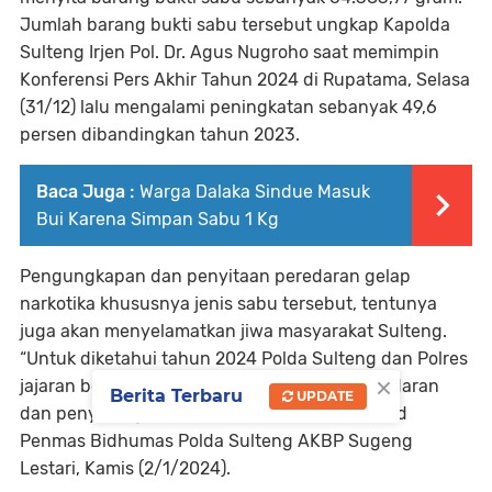
Jumlah barang bukti sabu tersebut ungkap Kapolda
Sulteng Irjen Pol. Dr. Agus Nugroho saat memimpin
Konferensi Pers Akhir Tahun 2024 di Rupatama, Selasa
(31/12) lalu mengalami peningkatan sebanyak 49,6
persen dibandingkan tahun 2023.
Baca Juga :
Warga Dalaka Sindue Masuk
Bui Karena Simpan Sabu 1 Kg
Pengungkapan dan penyitaan peredaran gelap
narkotika khususnya jenis sabu tersebut, tentunya
juga akan menyelamatkan jiwa masyarakat Sulteng.
“Untuk diketahui tahun 2024 Polda Sulteng dan Polres
×
jajaran berhasil mengungkap 634 kasus peredaran
Berita Terbaru
UPDATE
dan penyalahgunaan narkotika,” kata Kasubbid
Penmas Bidhumas Polda Sulteng AKBP Sugeng
Lestari, Kamis (2/1/2024).