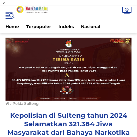
-->
Home
Terpopuler
Indeks
Nasional
›
Polda Sulteng
Kepolisian di Sulteng tahun 2024
Selamatkan 321.384 Jiwa
Masyarakat dari Bahaya Narkotika