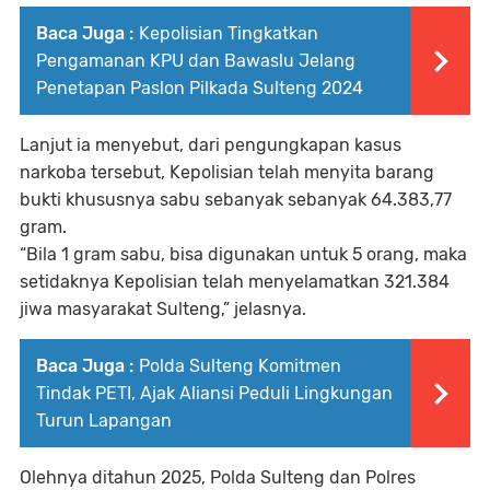
Baca Juga :
Kepolisian Tingkatkan
Pengamanan KPU dan Bawaslu Jelang
Penetapan Paslon Pilkada Sulteng 2024
Lanjut ia menyebut, dari pengungkapan kasus
narkoba tersebut, Kepolisian telah menyita barang
bukti khususnya sabu sebanyak sebanyak 64.383,77
gram.
“Bila 1 gram sabu, bisa digunakan untuk 5 orang, maka
setidaknya Kepolisian telah menyelamatkan 321.384
jiwa masyarakat Sulteng,” jelasnya.
Baca Juga :
Polda Sulteng Komitmen
Tindak PETI, Ajak Aliansi Peduli Lingkungan
Turun Lapangan
Olehnya ditahun 2025, Polda Sulteng dan Polres