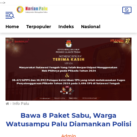
-->
Home
Terpopuler
Indeks
Nasional
›
Info Palu
Bawa 8 Paket Sabu, Warga
Watusampu Palu Diamankan Polisi
Admin