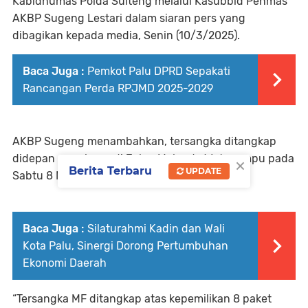
Kabidhumas Polda Sulteng melalui Kasubbid Penmas
AKBP Sugeng Lestari dalam siaran pers yang
dibagikan kepada media, Senin (10/3/2025).
Baca Juga :
Pemkot Palu DPRD Sepakati
Rancangan Perda RPJMD 2025-2029
AKBP Sugeng menambahkan, tersangka ditangkap
×
didepan rumahnya di Jalan Malonda Watusampu pada
Berita Terbaru
UPDATE
Sabtu 8 Maret 2025 pukul 22.00 wita.
Baca Juga :
Silaturahmi Kadin dan Wali
Kota Palu, Sinergi Dorong Pertumbuhan
Ekonomi Daerah
“Tersangka MF ditangkap atas kepemilikan 8 paket