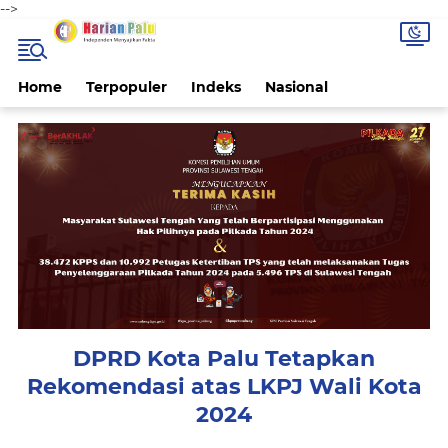
-->
Home
Terpopuler
Indeks
Nasional
DPRD Kota Palu Tetapkan
Rekomendasi atas LKPJ Wali Kota
2024