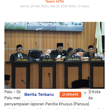
Team MTN
Kamis, 29 Mei 2025 | Mei 29, 2025 WIB |
0
Views
×
Palu – Dewan Perwakilan Rakyat Daerah (DPRD) Kota
Berita Terbaru
UPDATE
Palu menggelar rapat paripurna dengan agenda
penyampaian laporan Panitia Khusus (Pansus)