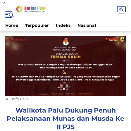
-->
Home
Terpopuler
Indeks
Nasional
›
Info Palu
Walikota Palu Dukung Penuh
Pelaksanaan Munas dan Musda Ke
II PJS