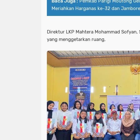
Baca Juga :
Pemkab Parigi Moutong Gela
Meriahkan Harganas ke-32 dan Jambor
‎Direktur LKP Mahtera Mohammad Sofyan,
yang menggetarkan ruang,