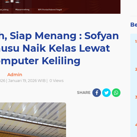
Be
h, Siap Menang : Sofyan
usu Naik Kelas Lewat
mputer Keliling
Admin
026 | Januari 19, 2026 WIB |
0
Views
SHARE