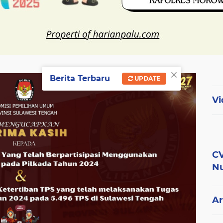
×
Berita Terbaru
UPDATE
Vi
CV
Nu
Ar