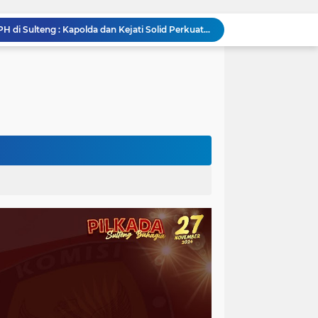
Silaturahmi Pimpinan APH di Sulteng : Kapolda dan Kejati Solid Perkuat Penegakan Hukum DiBumi Tadulako
Sidang Praperadilan, Hakim Tegaskan Penetapan Tersangka Kasus Pencabulan Anak di Buol Sah Secara Hukum
Kejati Sulteng Geledah Kantor UPP Kolonodale, Sita Dokumen dan Barang Bukti Elektronik Kasus Nikel PT. Cocoman
Tak Berkutik, Pencuri Puluhan Kilogram Ikan Laut di Torue Berakhir di Balik Jeruji
ng Ketat, Gufran Ajak Semua Pihak Bersatu
Razia Gabungan di Lapas Parigi, 12 WBP Positif Narkoba dan 7 Handphone Disita
Kejati Sulteng Geledah Kantor Bapenda Donggala dan Tambang PT KK, 32 Alat Berat Disita!
Kejati Sulteng Bongkar Kasus Korupsi Dana CSR Tambang, Sekdes Tamainusi Ikut Terseret
Diduga Korupsi Pajak Tambang: Eks Kepala Bapenda Donggala Jadi Tersangka
Pemprov Sulteng Siap Hadapi Hadapi Gugatan JATAM: Tegaskan Pengawasan Lingkungan Sesuai Aturan Perundang-undangan