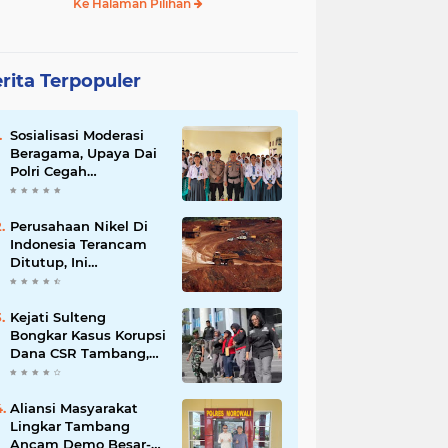
Ke Halaman Pilihan
rita Terpopuler
Sosialisasi Moderasi
Beragama, Upaya Dai
Polri Cegah
Radikalisme di
Kalangan Pelajar Poso
Perusahaan Nikel Di
Indonesia Terancam
Ditutup, Ini
Pernyataan Luhut
Binsar Panjaiatan?
Kejati Sulteng
Bongkar Kasus Korupsi
Dana CSR Tambang,
Sekdes Tamainusi Ikut
Terseret
Aliansi Masyarakat
Lingkar Tambang
Ancam Demo Besar-