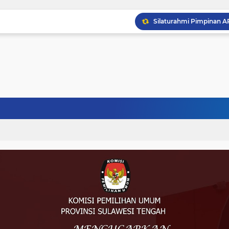
Musprov VIII Berlangsu