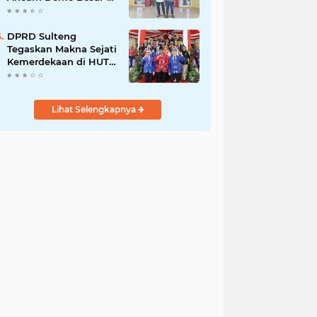
Besaran di PT Vale
DPRD Sulteng
Tegaskan Makna Sejati
Kemerdekaan di HUT
ke-80 RI
Lihat Selengkapnya