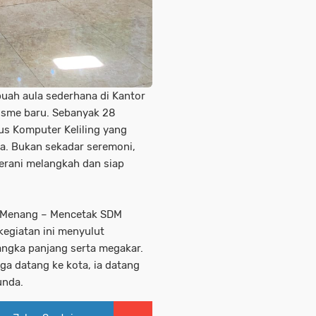
buah aula sederhana di Kantor
misme baru. Sebanyak 28
us Komputer Keliling yang
a. Bukan sekadar seremoni,
erani melangkah dan siap
p Menang – Mencetak SDM
 kegiatan ini menyulut
ngka panjang serta megakar.
a datang ke kota, ia datang
unda.