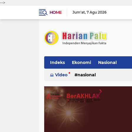
-->
HOME
Jum'at
7 Agu 2026
Indeks
Ekonomi
Nasional
Video
nasional