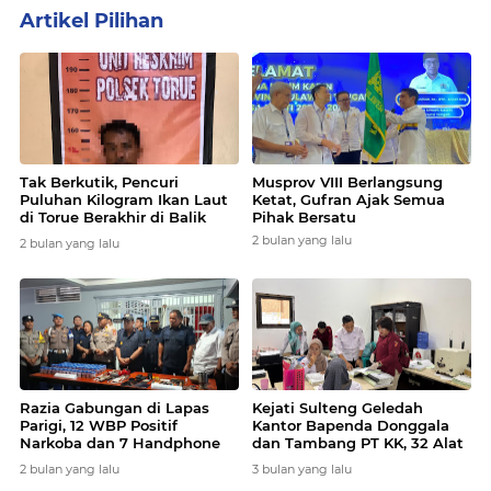
Artikel Pilihan
Tak Berkutik, Pencuri
Musprov VIII Berlangsung
Puluhan Kilogram Ikan Laut
Ketat, Gufran Ajak Semua
di Torue Berakhir di Balik
Pihak Bersatu
Jeruji
2 bulan yang lalu
2 bulan yang lalu
Razia Gabungan di Lapas
Kejati Sulteng Geledah
Parigi, 12 WBP Positif
Kantor Bapenda Donggala
Narkoba dan 7 Handphone
dan Tambang PT KK, 32 Alat
Disita
Berat Disita!
2 bulan yang lalu
3 bulan yang lalu