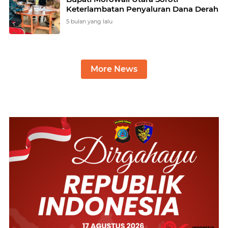
Keterlambatan Penyaluran Dana Derah
5 bulan yang lalu
More News