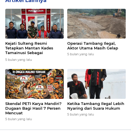
Artikel Lainnya
Kejati Sulteng Resmi
Operasi Tambang Ilegal,
Tetapkan Mantan Kades
Aktor Utama Masih Gelap
Tamainusi Sebagai
5 bulan yang lalu
Tersangka Korupsi Dana CSR
5 bulan yang lalu
Tambang
Skendal PETI Karya Mandiri?
Ketika Tambang Ilegal Lebih
Dugaan Bagi Hasil 7 Persen
Nyaring dari Suara Hukum
Mencuat
5 bulan yang lalu
5 bulan yang lalu