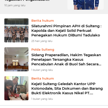
Lingkungan Sesuai Aturan
10 jam yang lalu
Perundang-undangan
Berita hukum
Silaturahmi Pimpinan APH di Sulteng :
Kapolda dan Kejati Solid Perkuat
Penegakan Hukum DiBumi Tadulako
23 hari yang lalu
Polda Sulteng
Sidang Praperadilan, Hakim Tegaskan
Penetapan Tersangka Kasus
Pencabulan Anak di Buol Sah Secara
Hukum
1 bulan yang lalu
Berita hukum
Kejati Sulteng Geledah Kantor UPP
Kolonodale, Sita Dokumen dan Barang
Bukti Elektronik Kasus Nikel PT.
Cocoman
1 bulan yang lalu