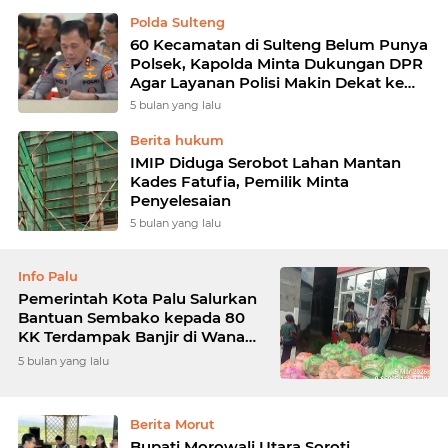
Polda Sulteng
60 Kecamatan di Sulteng Belum Punya
Polsek, Kapolda Minta Dukungan DPR
Agar Layanan Polisi Makin Dekat ke
Warga
5 bulan yang lalu
Berita hukum
IMIP Diduga Serobot Lahan Mantan
Kades Fatufia, Pemilik Minta
Penyelesaian
5 bulan yang lalu
Info Palu
Pemerintah Kota Palu Salurkan
Bantuan Sembako kepada 80
KK Terdampak Banjir di Wana
Tipo
5 bulan yang lalu
Berita Morut
Bupati Morowali Utara Soroti