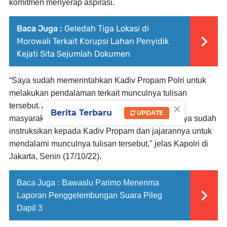
komitmen menyerap aspirasi.
Baca Juga :
Geledah Tiga Lokasi di
Morowali Terkait Korupsi Lahan Penyidik
Kejati Sita Sejumlah Dokumen
“Saya sudah memerintahkan Kadiv Propam Polri untuk
melakukan pendalaman terkait munculnya tulisan
×
tersebut. Ada masukan dari personel Polri dan
Berita Terbaru
UPDATE
masyarakat akan hal tersebut. Oleh sebab itu, saya sudah
instruksikan kepada Kadiv Propam dan jajarannya untuk
mendalami munculnya tulisan tersebut," jelas Kapolri di
Jakarta, Senin (17/10/22).
Baca Juga :
Bawaslu Parimo Menerima
Laporan Penggelembungan Suara Pileg
Dapil 3