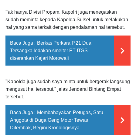
Tak hanya Divisi Propam, Kapolri juga menegaskan
sudah meminta kepada Kapolda Sulsel untuk melakukan
hal yang sama terkait dengan pendalaman hal tersebut.
Baca Juga :
Berkas Perkara P.21 Dua
Tersangka ledakan smelter PT ITSS
diserahkan Kejari Morowali
"Kapolda juga sudah saya minta untuk bergerak langsung
mengusut hal tersebut," jelas Jenderal Bintang Empat
tersebut.
Baca Juga :
Membahayakan Petugas, Satu
Anggota di Duga Geng Motor Tewas
Ditembak, Begini Kronologisnya.