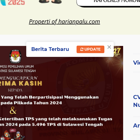
×
Berita Terbaru
UPDATE
Vi
CV
Nu
Ar