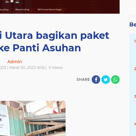
Be
i Utara bagikan paket
ke Panti Asuhan
Admin
023 | Maret 30, 2023 WIB |
0
Views
SHARE