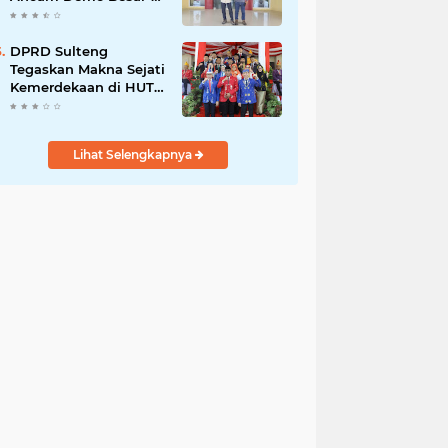
Besaran di PT Vale
DPRD Sulteng
Tegaskan Makna Sejati
Kemerdekaan di HUT
ke-80 RI
Lihat Selengkapnya