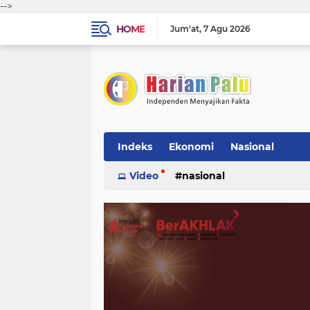
-->
HOME
Jum'at
7 Agu 2026
Indeks
Ekonomi
Nasional
Video
nasional