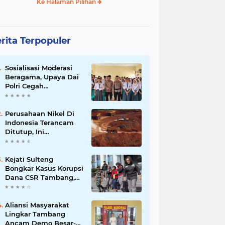
Ke Halaman Pilihan
rita Terpopuler
Sosialisasi Moderasi
Beragama, Upaya Dai
Polri Cegah
Radikalisme di
Kalangan Pelajar Poso
Perusahaan Nikel Di
Indonesia Terancam
Ditutup, Ini
Pernyataan Luhut
Binsar Panjaiatan?
Kejati Sulteng
Bongkar Kasus Korupsi
Dana CSR Tambang,
Sekdes Tamainusi Ikut
Terseret
Aliansi Masyarakat
Lingkar Tambang
Ancam Demo Besar-