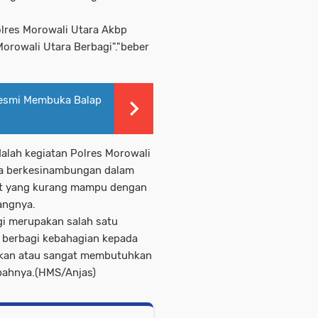
olres Morowali Utara Akbp
 Morowali Utara Berbagi"."beber
Resmi Membuka Balap
alah kegiatan Polres Morowali
ara berkesinambungan dalam
t yang kurang mampu dengan
angnya.
gi merupakan salah satu
a berbagi kebahagian kepada
kan atau sangat membutuhkan
mbahnya.(HMS/Anjas)