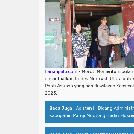
harianpalu.com
- Morut, Momentum bulan 
dimanfaatkan Polres Morowali Utara untu
Panti Asuhan yang ada di wilayah Kecamat
2023.
Baca Juga :
Asisten III Bidang Adminis
Kabupaten Parigi Moutong Hadiri Mus