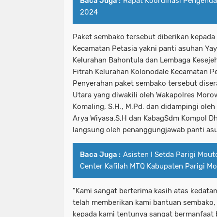
Baca Juga :
Rapat Koordinasi Pengendal
2024
Paket sembako tersebut diberikan kepada 
Kecamatan Petasia yakni panti asuhan Yay
Kelurahan Bahontula dan Lembaga Kesejeh
Fitrah Kelurahan Kolonodale Kecamatan Pe
Penyerahan paket sembako tersebut diser
Utara yang diwakili oleh Wakapolres Moro
Komaling, S.H., M.Pd. dan didampingi ole
Arya Wiyasa.S.H dan KabagSdm Kompol Dh
langsung oleh penanggungjawab panti as
Baca Juga :
Asisten I Setda Parigi Mou
Center Kafilah MTQ Kabupaten Parigi M
"Kami sangat berterima kasih atas kedata
telah memberikan kami bantuan sembako, 
kepada kami tentunya sangat bermanfaat ba