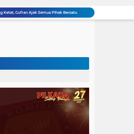
ng Ketat, Gufran Ajak Semua Pihak Bersatu
Razia Gabungan di Lapas Parigi, 12 WBP Positif Narkoba dan 7 Handphone Disita
Kejati Sulteng Geledah Kantor Bapenda Donggala dan Tambang PT KK, 32 Alat Berat Disita!
Kejati Sulteng Bongkar Kasus Korupsi Dana CSR Tambang, Sekdes Tamainusi Ikut Terseret
Diduga Korupsi Pajak Tambang: Eks Kepala Bapenda Donggala Jadi Tersangka
Pemprov Sulteng Siap Hadapi Hadapi Gugatan JATAM: Tegaskan Pengawasan Lingkungan Sesuai Aturan Perundang-undangan
Silaturahmi Pimpinan APH di Sulteng : Kapolda dan Kejati Solid Perkuat Penegakan Hukum DiBumi Tadulako
Sidang Praperadilan, Hakim Tegaskan Penetapan Tersangka Kasus Pencabulan Anak di Buol Sah Secara Hukum
Kejati Sulteng Geledah Kantor UPP Kolonodale, Sita Dokumen dan Barang Bukti Elektronik Kasus Nikel PT. Cocoman
Tak Berkutik, Pencuri Puluhan Kilogram Ikan Laut di Torue Berakhir di Balik Jeruji