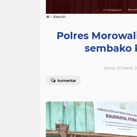
›
daerah
Polres Morowal
sembako 
Kamis, 30 Maret 2
komentar