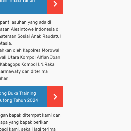
ian Inflasi Tahun
panti asuhan yang ada di
asan Alesintowe Indonesia di
ateraan Sosial Anak Raudatul
tasia.
ahkan oleh Kapolres Morowali
wali Utara Kompol Alfian Joan
h Kabagops Kompol I.N.Raka
armawaty dan diterima
uhan.
tong Buka Training
outong Tahun 2024
ngan bapak ditempat kami dan
apa yang bapak berikan
gi kami, sekali lagi terima