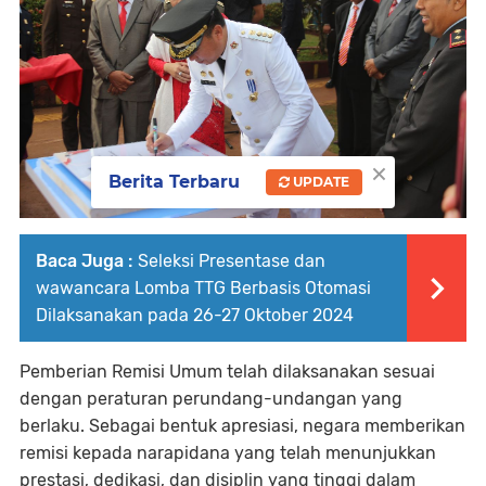
×
Berita Terbaru
UPDATE
Baca Juga :
Seleksi Presentase dan
wawancara Lomba TTG Berbasis Otomasi
Dilaksanakan pada 26-27 Oktober 2024
Pemberian Remisi Umum telah dilaksanakan sesuai
dengan peraturan perundang-undangan yang
berlaku. Sebagai bentuk apresiasi, negara memberikan
remisi kepada narapidana yang telah menunjukkan
prestasi, dedikasi, dan disiplin yang tinggi dalam