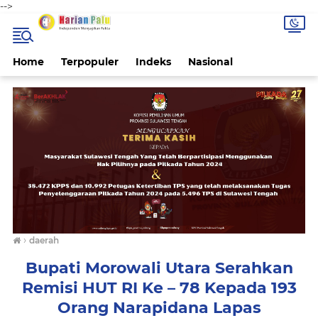
-->
Home
Terpopuler
Indeks
Nasional
›
daerah
Bupati Morowali Utara Serahkan
Remisi HUT RI Ke – 78 Kepada 193
Orang Narapidana Lapas