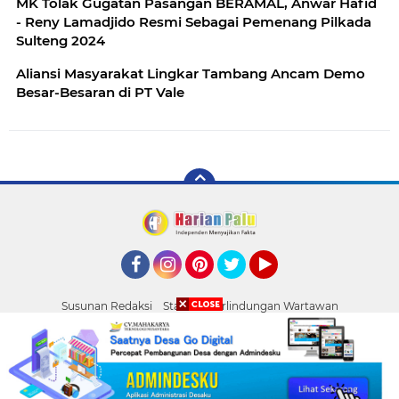
MK Tolak Gugatan Pasangan BERAMAL, Anwar Hafid
- Reny Lamadjido Resmi Sebagai Pemenang Pilkada
Sulteng 2024
Aliansi Masyarakat Lingkar Tambang Ancam Demo
Besar-Besaran di PT Vale
Facebook
Instagram
Pinterest
Twitter
YouTube
Susunan Redaksi
Standar Perlindungan Wartawan
Pasang Iklan
Tentang Kami
Pedoman Media Siber
Palu
Copyright ©
2026 HARIAN PALU