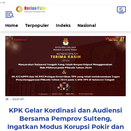
-->
Home
Terpopuler
Indeks
Nasional
›
daerah
KPK Gelar Kordinasi dan Audiensi
Bersama Pemprov Sulteng,
Ingatkan Modus Korupsi Pokir dan