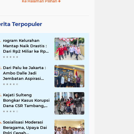
Ke Halaman Pilihan
rita Terpopuler
rogram Kelurahan
Mantap Naik Drastis :
Dari Rp2 Miliar ke Rp5
Miliar, Tiap Kelurahan
Terbaik Terima Rp500
Juta
Dari Palu ke Jakarta :
Ambo Dalle Jadi
Jembatan Aspirasi
Mahasiswa untuk Presiden
Kejati Sulteng
Bongkar Kasus Korupsi
Dana CSR Tambang,
Sekdes Tamainusi Ikut
Terseret
Sosialisasi Moderasi
Beragama, Upaya Dai
Polri Cegah