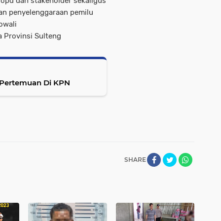
 opd dan stakeholder sekaligus
pan penyelenggaraan pemilu
owali
a Provinsi Sulteng
 Pertemuan Di KPN
SHARE