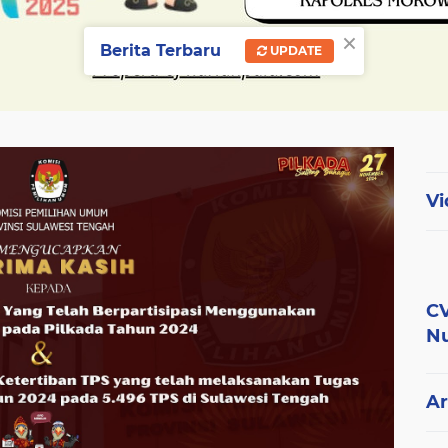
×
Berita Terbaru
UPDATE
Vi
CV
Nu
Ar