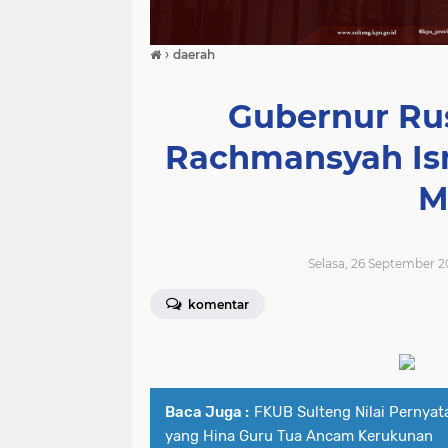
›
daerah
Gubernur Ru
Rachmansyah Ism
M
Selasa, 26 September 2
komentar
Baca Juga :
FKUB Sulteng Nilai Pernyat
yang Hina Guru Tua Ancam Kerukunan