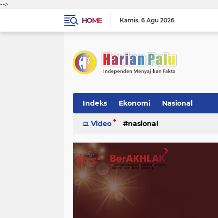
-->
HOME
Kamis
6 Agu 2026
Indeks
Ekonomi
Nasional
Video
nasional