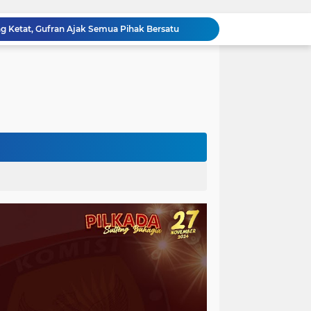
ng Ketat, Gufran Ajak Semua Pihak Bersatu
Razia Gabungan di Lapas Parigi, 12 WBP Positif Narkoba dan 7 Handphone Disita
Kejati Sulteng Geledah Kantor Bapenda Donggala dan Tambang PT KK, 32 Alat Berat Disita!
Kejati Sulteng Bongkar Kasus Korupsi Dana CSR Tambang, Sekdes Tamainusi Ikut Terseret
Polda Sulteng Bongkar Dugaan Penyalahgunaan 2.060 Liter BBM Subsidi di Morowali Utara
‎Jatam Dorong Propam Turun, Penanganan PETI Polres Parimo Jadi Pertanyaan Publik ‎
Silaturahmi Pimpinan APH di Sulteng : Kapolda dan Kejati Solid Perkuat Penegakan Hukum DiBumi Tadulako
Sidang Praperadilan, Hakim Tegaskan Penetapan Tersangka Kasus Pencabulan Anak di Buol Sah Secara Hukum
Kejati Sulteng Geledah Kantor UPP Kolonodale, Sita Dokumen dan Barang Bukti Elektronik Kasus Nikel PT. Cocoman
Tak Berkutik, Pencuri Puluhan Kilogram Ikan Laut di Torue Berakhir di Balik Jeruji