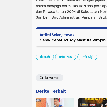
koordinasi dan komunikasi dengan jajaran
dalam menjaga netralitas ASN dan persia
dan Pilkada tahun 2004 di Kabupaten Mor
Sumber : Biro Administrasi Pimpinan Setd
Artikel Selanjutnya
Gerak Cepat, Rusdy Mastura Pimpin
daerah
Info Palu
Info Sigi
komentar
Berita Terkait