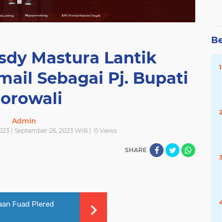
Be
sdy Mastura Lantik
ail Sebagai Pj. Bupati
orowali
Admin
023 | September 26, 2023 WIB |
0
Views
SHARE
aan Fuad Plered