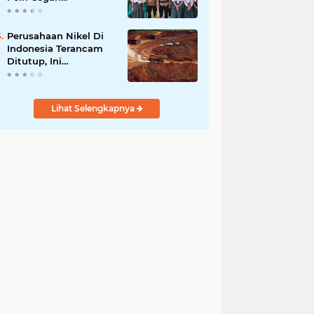
Radikalisme di
Kalangan Pelajar Poso
Perusahaan Nikel Di
Indonesia Terancam
Ditutup, Ini
Pernyataan Luhut
Binsar Panjaiatan?
Lihat Selengkapnya