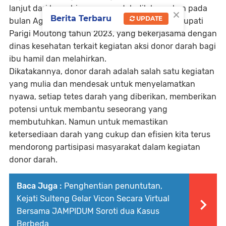
lanjut dari launching yang sudah dilaksanakan pada
×
Berita Terbaru
UPDATE
bulan Agustus di gedung auditorium Kantor Bupati
Parigi Moutong tahun 2023, yang bekerjasama dengan
dinas kesehatan terkait kegiatan aksi donor darah bagi
ibu hamil dan melahirkan.
Dikatakannya, donor darah adalah salah satu kegiatan
yang mulia dan mendesak untuk menyelamatkan
nyawa, setiap tetes darah yang diberikan, memberikan
potensi untuk membantu seseorang yang
membutuhkan. Namun untuk memastikan
ketersediaan darah yang cukup dan efisien kita terus
mendorong partisipasi masyarakat dalam kegiatan
donor darah.
Baca Juga :
Penghentian penuntutan,
Kejati Sulteng Gelar Vicon Secara Virtual
Bersama JAMPIDUM Soroti dua Kasus
Berbeda