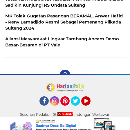
Sadikin Kunjungi RS Undata Sulteng
MK Tolak Gugatan Pasangan BERAMAL, Anwar Hafid
- Reny Lamadjido Resmi Sebagai Pemenang Pilkada
Sulteng 2024
Aliansi Masyarakat Lingkar Tambang Ancam Demo
Besar-Besaran di PT Vale
Facebook
Instagram
Pinterest
Twitter
YouTube
Susunan Redaksi
Standar Perlindungan Wartawan
Pasang Iklan
Tentang Kami
Pedoman Media Siber
Palu