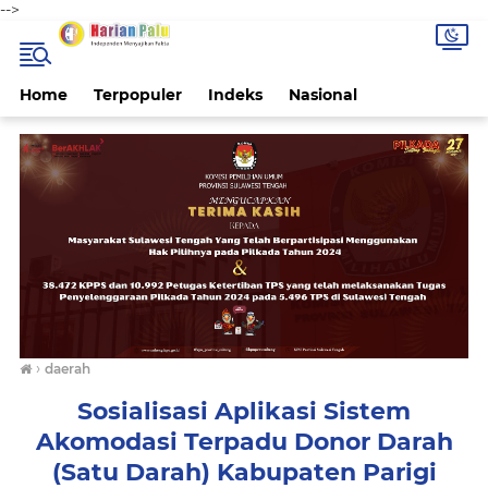
-->
Home
Terpopuler
Indeks
Nasional
›
daerah
Sosialisasi Aplikasi Sistem
Akomodasi Terpadu Donor Darah
(Satu Darah) Kabupaten Parigi