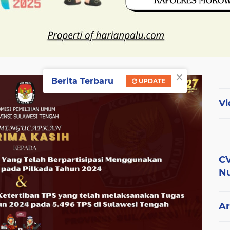
×
Berita Terbaru
UPDATE
Vi
CV
Nu
Ar