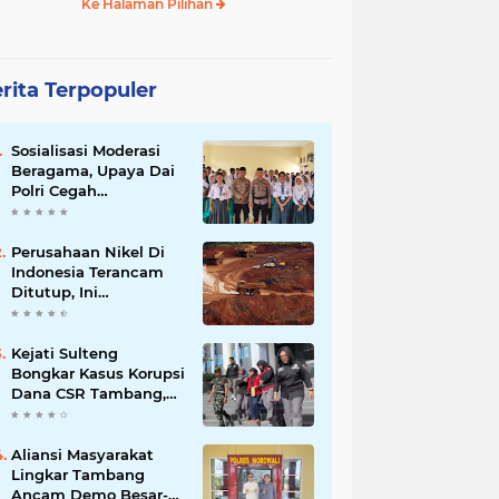
Ke Halaman Pilihan
rita Terpopuler
Sosialisasi Moderasi
Beragama, Upaya Dai
Polri Cegah
Radikalisme di
Kalangan Pelajar Poso
Perusahaan Nikel Di
Indonesia Terancam
Ditutup, Ini
Pernyataan Luhut
Binsar Panjaiatan?
Kejati Sulteng
Bongkar Kasus Korupsi
Dana CSR Tambang,
Sekdes Tamainusi Ikut
Terseret
Aliansi Masyarakat
Lingkar Tambang
Ancam Demo Besar-