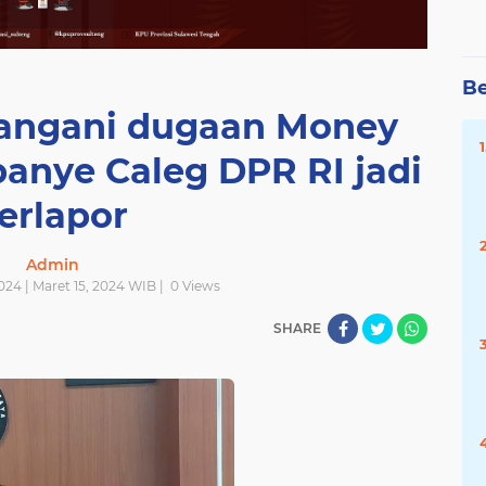
Be
Tangani dugaan Money
panye Caleg DPR RI jadi
erlapor
Admin
024 | Maret 15, 2024 WIB |
0
Views
SHARE