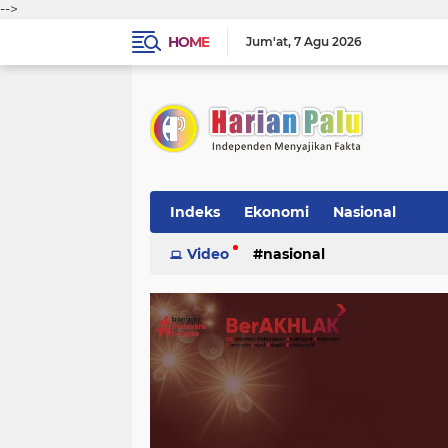
-->
HOME
Jum'at
7 Agu 2026
Indeks
Ekonomi
Nasional
Video
nasional