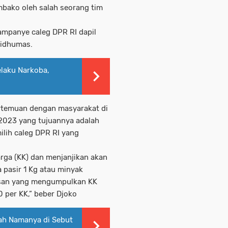
bako oleh salah seorang tim
kampanye caleg DPR RI dapil
abidhumas.
elaku Narkoba,
rtemuan dengan masyarakat di
 2023 yang tujuannya adalah
lih caleg DPR RI yang
arga (KK) dan menjanjikan akan
 pasir 1 Kg atau minyak
tisan yang mengumpulkan KK
 per KK,” beber Djoko
ah Namanya di Sebut