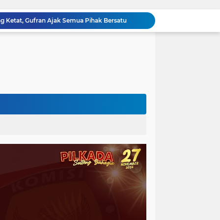
ng Ketat, Gufran Ajak Semua Pihak Bersatu
Razia Gabungan di Lapas Parigi, 12 WBP Positif Narkoba dan 7 Handphone Disita
Kejati Sulteng Geledah Kantor Bapenda Donggala dan Tambang PT KK, 32 Alat Berat Disita!
Kejati Sulteng Bongkar Kasus Korupsi Dana CSR Tambang, Sekdes Tamainusi Ikut Terseret
Diduga Korupsi Pajak Tambang: Eks Kepala Bapenda Donggala Jadi Tersangka
Pemprov Sulteng Siap Hadapi Hadapi Gugatan JATAM: Tegaskan Pengawasan Lingkungan Sesuai Aturan Perundang-undangan
Silaturahmi Pimpinan APH di Sulteng : Kapolda dan Kejati Solid Perkuat Penegakan Hukum DiBumi Tadulako
Sidang Praperadilan, Hakim Tegaskan Penetapan Tersangka Kasus Pencabulan Anak di Buol Sah Secara Hukum
Kejati Sulteng Geledah Kantor UPP Kolonodale, Sita Dokumen dan Barang Bukti Elektronik Kasus Nikel PT. Cocoman
Tak Berkutik, Pencuri Puluhan Kilogram Ikan Laut di Torue Berakhir di Balik Jeruji