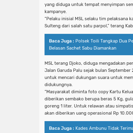
yang diduga untuk tempat menyimpan sem
kampanye.
“Pelaku inisial MSL selaku tim pelaksana 
Sulteng dari salah satu parpol,” terang K
Baca Juga :
Polsek Toili Tangkap Dua P
Belasan Sachet Sabu Diamankan
MSL terang Djoko, diduga mengadakan pe
Jalan Garuda Palu sejak bulan September
untuk mencari dukungan suara untuk memi
didukungnya.
“Masyarakat diminta foto copy Kartu Kelu
diberikan sembako berupa beras 5 Kg, gula
goreng 1 liter. Untuk relawan atau simpa
akan diberikan uang operasional Rp 10.000
Baca Juga :
Kades Ambunu Tidak Terim