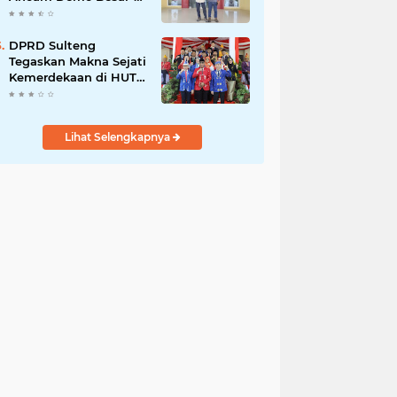
Besaran di PT Vale
DPRD Sulteng
Tegaskan Makna Sejati
Kemerdekaan di HUT
ke-80 RI
Lihat Selengkapnya