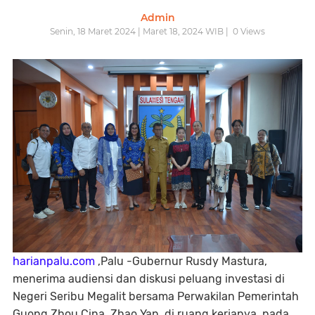
Admin
Senin, 18 Maret 2024 | Maret 18, 2024 WIB |
0
Views
harianpalu.com
,Palu -Gubernur Rusdy Mastura,
menerima audiensi dan diskusi peluang investasi di
Negeri Seribu Megalit bersama Perwakilan Pemerintah
Guong Zhou Cina, Zhao Yan, di ruang kerjanya, pada