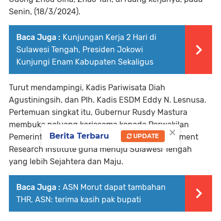
Senin, (18/3/2024).
Baca Juga :
Kunjungan Kerja 2 Hari di
Sulawesi Tengah, Presiden Jokowi
Kunjungi Enam Kabupaten Sekaligus
Turut mendampingi, Kadis Pariwisata Diah
Agustiningsih, dan Plh. Kadis ESDM Eddy N. Lesnusa.
Pertemuan singkat itu, Gubernur Rusdy Mastura
membuka peluang kerjasama kepada Perwakilan
×
Berita Terbaru
Pemerintah Guong Zhou Cina melalui Development
UPDATE
Research Institute guna menuju Sulawesi Tengah
yang lebih Sejahtera dan Maju.
Baca Juga :
ASN Morut dapat tambahan
THR, ASN: terima kasih pak bupati