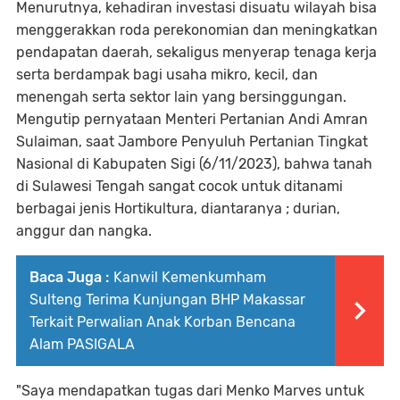
Menurutnya, kehadiran investasi disuatu wilayah bisa
menggerakkan roda perekonomian dan meningkatkan
pendapatan daerah, sekaligus menyerap tenaga kerja
serta berdampak bagi usaha mikro, kecil, dan
menengah serta sektor lain yang bersinggungan.
Mengutip pernyataan Menteri Pertanian Andi Amran
Sulaiman, saat Jambore Penyuluh Pertanian Tingkat
Nasional di Kabupaten Sigi (6/11/2023), bahwa tanah
di Sulawesi Tengah sangat cocok untuk ditanami
berbagai jenis Hortikultura, diantaranya ; durian,
anggur dan nangka.
Baca Juga :
Kanwil Kemenkumham
Sulteng Terima Kunjungan BHP Makassar
Terkait Perwalian Anak Korban Bencana
Alam PASIGALA
"Saya mendapatkan tugas dari Menko Marves untuk