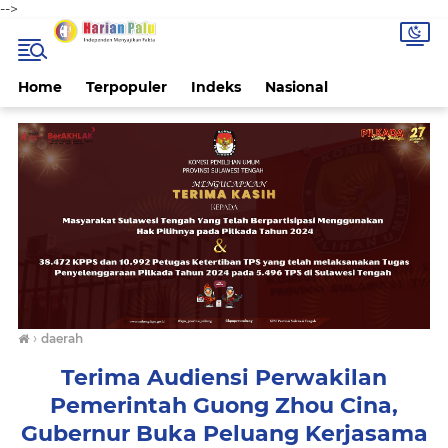
-->
Home
Terpopuler
Indeks
Nasional
›
daerah
Terima Audiensi Perwakilan
Pemerintah Guong Zhou Cina,
Gubernur Buka Peluang Kerjasama