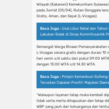
Wilayah (Kakanwil) Kemekumham Sulawesi
pada Jum’at (05/04), Rutan Donggala lanc
Gratis, Aman, dan Sejuk (L-Vicagas).
Baca Juga :
Usai Libur Natal dan Tahun
Lakukan Sidak di Dinas Kominfosantik P
Semangat Warga Binaan Pemasyarakatan 
L-Vicagas secara gratis dengan durasi 10 
hari senin s/d sabtu dari pukul 09:00 WITA
dengan 13:00 WITA s/d 14:30 WITA.
Baca Juga :
Pimpin Kemenkum Sulteng 
Teruskan Capaian Positif, Majukan Dae
“Walaupun layanan tatap muka kembali dipe
tidak serta merta dihapuskan dan tetap di
WBP yang jauh dari keluarganya dan ten