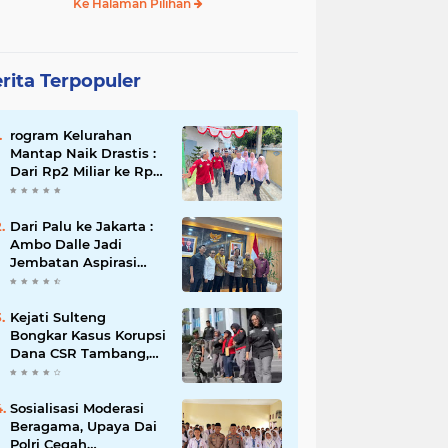
Ke Halaman Pilihan
rita Terpopuler
rogram Kelurahan
Mantap Naik Drastis :
Dari Rp2 Miliar ke Rp5
Miliar, Tiap Kelurahan
Terbaik Terima Rp500
Juta
Dari Palu ke Jakarta :
Ambo Dalle Jadi
Jembatan Aspirasi
Mahasiswa untuk Presiden
Kejati Sulteng
Bongkar Kasus Korupsi
Dana CSR Tambang,
Sekdes Tamainusi Ikut
Terseret
Sosialisasi Moderasi
Beragama, Upaya Dai
Polri Cegah