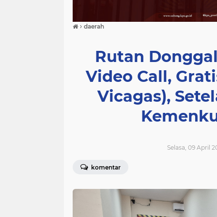
›
daerah
Rutan Donggal
Video Call, Grat
Vicagas), Sete
Kemenku
Selasa, 09 April 
komentar