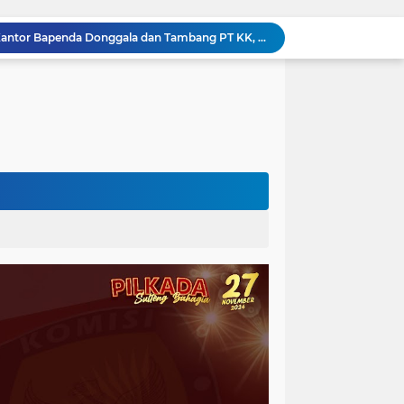
Kejati Sulteng Geledah Kantor Bapenda Donggala dan Tambang PT KK, 32 Alat Berat Disita!
Kejati Sulteng Bongkar Kasus Korupsi Dana CSR Tambang, Sekdes Tamainusi Ikut Terseret
Polda Sulteng Bongkar Dugaan Penyalahgunaan 2.060 Liter BBM Subsidi di Morowali Utara
‎Jatam Dorong Propam Turun, Penanganan PETI Polres Parimo Jadi Pertanyaan Publik ‎
Silaturahmi Pimpinan APH di Sulteng : Kapolda dan Kejati Solid Perkuat Penegakan Hukum DiBumi Tadulako
Sidang Praperadilan, Hakim Tegaskan Penetapan Tersangka Kasus Pencabulan Anak di Buol Sah Secara Hukum
Kejati Sulteng Geledah Kantor UPP Kolonodale, Sita Dokumen dan Barang Bukti Elektronik Kasus Nikel PT. Cocoman
Tak Berkutik, Pencuri Puluhan Kilogram Ikan Laut di Torue Berakhir di Balik Jeruji
ng Ketat, Gufran Ajak Semua Pihak Bersatu
Razia Gabungan di Lapas Parigi, 12 WBP Positif Narkoba dan 7 Handphone Disita