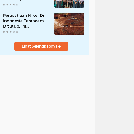
Radikalisme di
Kalangan Pelajar Poso
Perusahaan Nikel Di
Indonesia Terancam
Ditutup, Ini
Pernyataan Luhut
Binsar Panjaiatan?
Lihat Selengkapnya