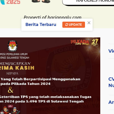
×
Berita Terbaru
UPDATE
Vi
CV
Nu
Ar