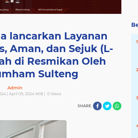
Be
a lancarkan Layanan
is, Aman, dan Sejuk (L-
lah di Resmikan Oleh
mham Sulteng
Admin
2024 | April 09, 2024 WIB |
0
Views
SHARE