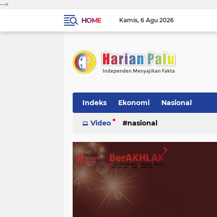
-->
HOME
Kamis
6 Agu 2026
Indeks
Ekonomi
Nasional
Video
nasional