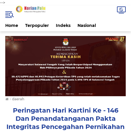
-->
Home
Terpopuler
Indeks
Nasional
›
daerah
Peringatan Hari Kartini Ke - 146
Dan Penandatanganan Pakta
Integritas Pencegahan Pernikahan