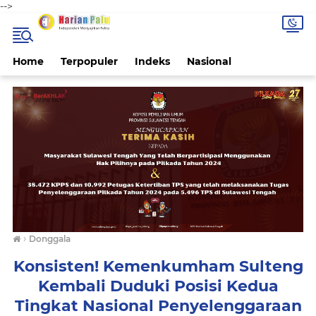
-->
Home
Terpopuler
Indeks
Nasional
›
Donggala
Konsisten! Kemenkumham Sulteng
Kembali Duduki Posisi Kedua
Tingkat Nasional Penyelenggaraan