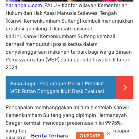
harianpalu.com
,PALU - Kantor Wilayah Kementerian
Hukum dan Hak Asasi Manusia Sulawesi Tengah
(Kanwil Kemenkumham Sulteng) kembali menunjukkan
prestasi gemilang di kancah nasional.
Kali ini, Kanwil Kemenkumham Sulteng kembali
berhasil menduduki posisi kedua dalam
penyelenggaraan makanan terbaik bagi Warga Binaan
Pemasyarakatan (WBP) pada periode triwulan II tahun
2024.
Baca Juga :
Perjuangan Meraih Predikat
WBK Rutan Donggala Ikuti Desk Evaluasi
Pencapaian membanggakan ini diraih setelah Kanwil
Kemenkumham Sulteng yang dipimpin Hermansyah
Siregar kembali mencapai presentase nilai 99,95%,
×
yang terpaut tipis dari D.I Yogyakarta yang mencapai
Berita Terbaru
UPDATE
nilai 99,97% diposisi pertama.