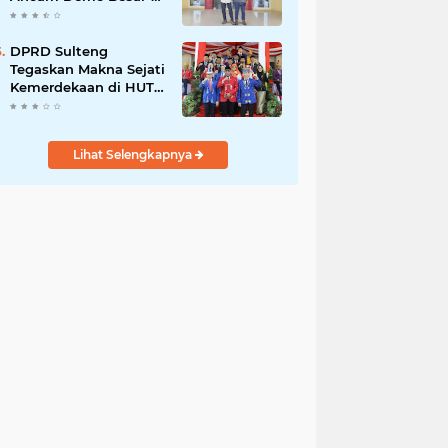
Besaran di PT Vale
DPRD Sulteng
Tegaskan Makna Sejati
Kemerdekaan di HUT
ke-80 RI
Lihat Selengkapnya