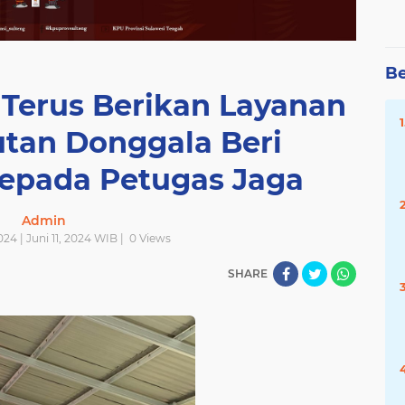
Be
 Terus Berikan Layanan
utan Donggala Beri
epada Petugas Jaga
Admin
2024 | Juni 11, 2024 WIB |
0
Views
SHARE