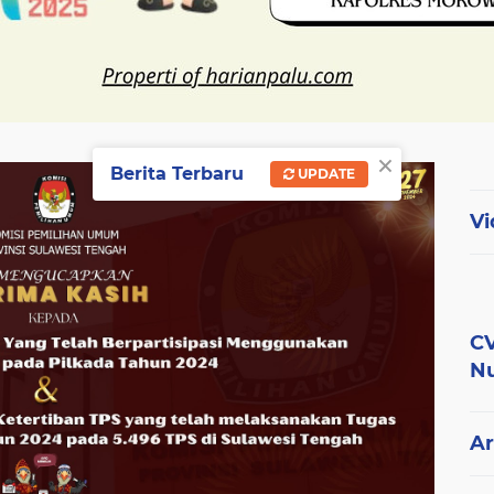
×
Berita Terbaru
UPDATE
Vi
CV
Nu
Ar