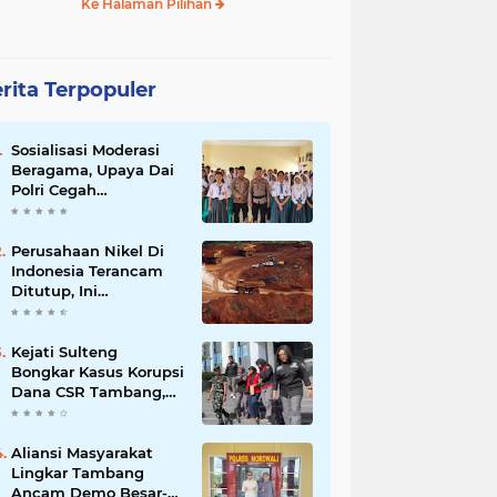
Ke Halaman Pilihan
rita Terpopuler
Sosialisasi Moderasi
Beragama, Upaya Dai
Polri Cegah
Radikalisme di
Kalangan Pelajar Poso
Perusahaan Nikel Di
Indonesia Terancam
Ditutup, Ini
Pernyataan Luhut
Binsar Panjaiatan?
Kejati Sulteng
Bongkar Kasus Korupsi
Dana CSR Tambang,
Sekdes Tamainusi Ikut
Terseret
Aliansi Masyarakat
Lingkar Tambang
Ancam Demo Besar-