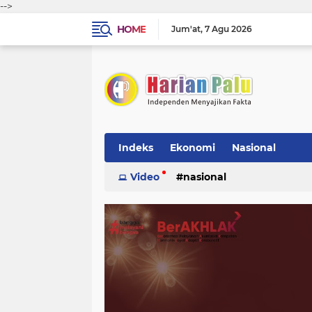
-->
HOME
Jum'at
7 Agu 2026
Indeks
Ekonomi
Nasional
Video
nasional