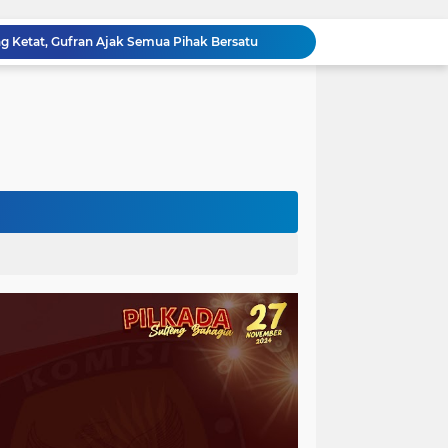
Razia Gabungan di Lapas Parigi, 12 WBP Positif Narkoba dan 7 Handphone Disita
Kejati Sulteng Geledah Kantor Bapenda Donggala dan Tambang PT KK, 32 Alat Berat Disita!
Kejati Sulteng Bongkar Kasus Korupsi Dana CSR Tambang, Sekdes Tamainusi Ikut Terseret
Diduga Korupsi Pajak Tambang: Eks Kepala Bapenda Donggala Jadi Tersangka
Pemprov Sulteng Siap Hadapi Hadapi Gugatan JATAM: Tegaskan Pengawasan Lingkungan Sesuai Aturan Perundang-undangan
Silaturahmi Pimpinan APH di Sulteng : Kapolda dan Kejati Solid Perkuat Penegakan Hukum DiBumi Tadulako
Sidang Praperadilan, Hakim Tegaskan Penetapan Tersangka Kasus Pencabulan Anak di Buol Sah Secara Hukum
Kejati Sulteng Geledah Kantor UPP Kolonodale, Sita Dokumen dan Barang Bukti Elektronik Kasus Nikel PT. Cocoman
Tak Berkutik, Pencuri Puluhan Kilogram Ikan Laut di Torue Berakhir di Balik Jeruji
ng Ketat, Gufran Ajak Semua Pihak Bersatu