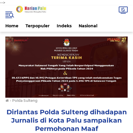
-->
Home
Terpopuler
Indeks
Nasional
›
Polda Sulteng
Dirlantas Polda Sulteng dihadapan
Jurnalis di Kota Palu sampaikan
Permohonan Maaf