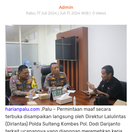
Admin
Rabu, 17 Juli 2024 | Juli 17, 2024 WIB |
0
Views
harianpalu.com
,Palu – Permintaan maaf secara
terbuka disampaikan langsung oleh Direktur Lalulintas
(Dirlantas) Polda Sulteng Kombes Pol. Dodi Darijanto
terkait ucapannya yang dianggap meremehkan kerja