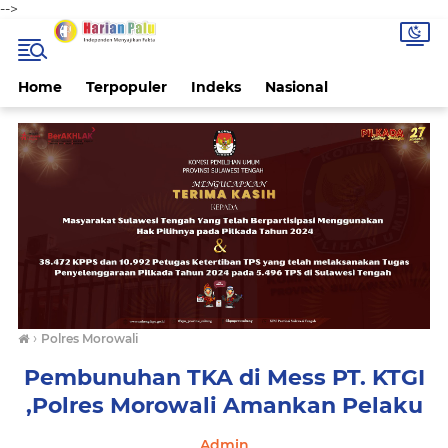
-->
Home
Terpopuler
Indeks
Nasional
›
Polres Morowali
Pembunuhan TKA di Mess PT. KTGI
,Polres Morowali Amankan Pelaku
Admin