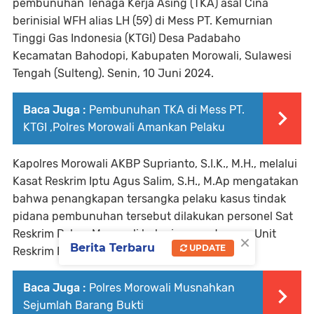
pembunuhan Tenaga Kerja Asing (TKA) asal Cina
berinisial WFH alias LH (59) di Mess PT. Kemurnian
Tinggi Gas Indonesia (KTGI) Desa Padabaho
Kecamatan Bahodopi, Kabupaten Morowali, Sulawesi
Tengah (Sulteng). Senin, 10 Juni 2024.
Baca Juga :
Pembunuhan TKA di Mess PT.
KTGI ,Polres Morowali Amankan Pelaku
Kapolres Morowali AKBP Suprianto, S.I.K., M.H., melalui
Kasat Reskrim Iptu Agus Salim, S.H., M.Ap mengatakan
bahwa penangkapan tersangka pelaku kasus tindak
pidana pembunuhan tersebut dilakukan personel Sat
Reskrim Polres Morowali bekerjasama dengan Unit
×
Berita Terbaru
UPDATE
Reskrim Polsek Bahodopi.
Baca Juga :
Polres Morowali Musnahkan
Sejumlah Barang Bukti