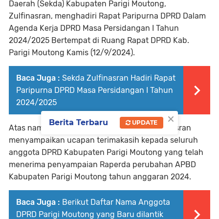
Daerah (Sekda) Kabupaten Parigi Moutong,
Zulfinasran, menghadiri Rapat Paripurna DPRD Dalam
Agenda Kerja DPRD Masa Persidangan I Tahun
2024/2025 Bertempat di Ruang Rapat DPRD Kab.
Parigi Moutong Kamis (12/9/2024).
Baca Juga :
Sekda Zulfinasran Hadiri Rapat
Paripurna DPRD Masa Persidangan I Tahun
2024/2025
×
Berita Terbaru
UPDATE
Atas nama Pemerintah Daerah, Sekda Zulfinasran
menyampaikan ucapan terimakasih kepada seluruh
anggota DPRD Kabupaten Parigi Moutong yang telah
menerima penyampaian Raperda perubahan APBD
Kabupaten Parigi Moutong tahun anggaran 2024.
Baca Juga :
Berikut Daftar Nama Anggota
DPRD Parigi Moutong yang Baru dilantik