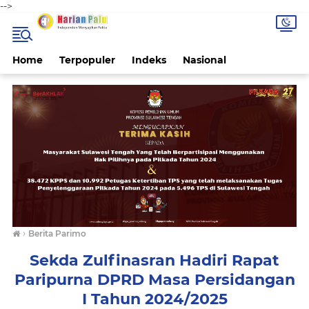
-->
Home
Terpopuler
Indeks
Nasional
›
Berita Parimo
Sekda Zulfinasran Hadiri Rapat
Paripurna DPRD Masa Persidangan
I Tahun 2024/2025