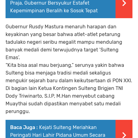
Praja, Gubernur Bersyukur Estafet
Kepemimpinan Beralih ke Sosok Tepat
Gubernur Rusdy Mastura menaruh harapan dan
keyakinan yang besar bahwa atlet-atlet petarung
tadulako negeri seribu megalit mampu mendulang
banyak medali demi terwujudnya target ‘Sulteng
Emas’.
“Kita bisa asal mau berjuang,” serunya yakin bahwa
Sulteng bisa menjaga tradisi medali sekaligus
mengukir sejarah baru dalam keikutsertaan di PON XXI.
Di bagian lain Ketua Kontingen Sulteng Brigjen TNI
Dody Triwinarto, S.I.P, M.Han menyebut cabang
Muaythai sudah dipastikan menyabet satu medali
perunggu.
Baca Juga :
Kejati Sulteng Meriahkan
Peringati Hari Lahir Pidana Umum Secara