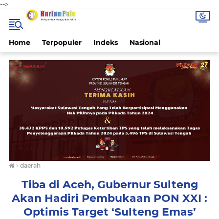
-->
Home
Terpopuler
Indeks
Nasional
›
daerah
Tiba di Aceh, Gubernur Sulteng
Akan Hadiri Pembukaan PON XXI :
Optimis Target ‘Sulteng Emas’