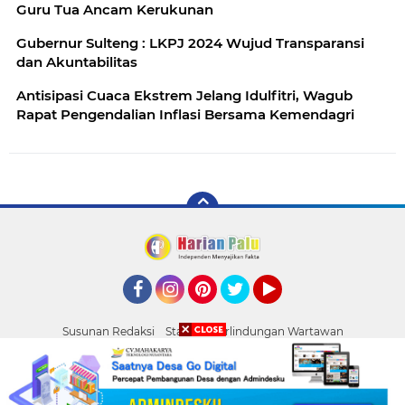
Guru Tua Ancam Kerukunan
Gubernur Sulteng : LKPJ 2024 Wujud Transparansi
dan Akuntabilitas
Antisipasi Cuaca Ekstrem Jelang Idulfitri, Wagub
Rapat Pengendalian Inflasi Bersama Kemendagri
Facebook
Instagram
Pinterest
Twitter
YouTube
Susunan Redaksi
Standar Perlindungan Wartawan
Pasang Iklan
Tentang Kami
Pedoman Media Siber
Palu
Copyright ©
2026 HARIAN PALU