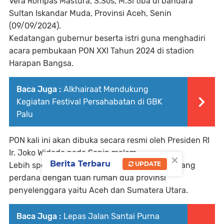
Vera Rompas Mastura, S.Sos, M.Si tiba di bandara
Sultan Iskandar Muda, Provinsi Aceh, Senin
(09/09/2024).
Kedatangan gubernur beserta istri guna menghadiri
acara pembukaan PON XXI Tahun 2024 di stadion
Harapan Bangsa.
Baca Juga :
Alkhairaat Mendukung
Kegiatan Festival Persahabatan di GBK
Palu
PON kali ini akan dibuka secara resmi oleh Presiden RI
Ir. Joko Widodo pada Senin malam.
×
Berita Terbaru
UPDATE
Lebih spesialnya lagi karena PON XXI adalah yang
perdana dengan tuan rumah dua provinsi
penyelenggara yaitu Aceh dan Sumatera Utara.
Baca Juga :
Lepas Jalan Santai Purna