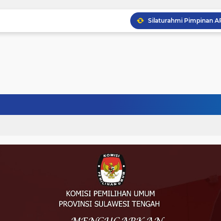
Musprov VIII Berlangsu