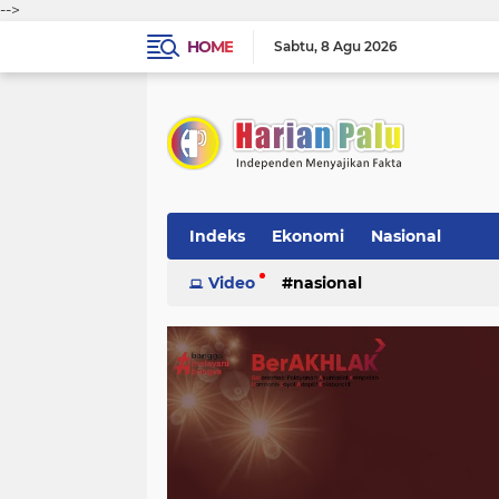
-->
HOME
Sabtu
8 Agu 2026
Indeks
Ekonomi
Nasional
Video
nasional