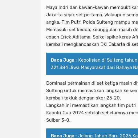
Maya Indri dan kawan-kawan membuktikan
Jakarta sejak set pertama. Walaupun sempa
angka, Tim Putri Polda Sulteng mampu m
Memasuki set kedua, keunggulan masih di
coach Erick Aditama. Spike-spike keras Af
kembali mengkandaskan DKI Jakarta di se
Baca Juga :
Kepolisian di Sulteng tahu
321.384 Jiwa Masyarakat dari Bahaya Na
Dominasi permainan di set ketiga masih di
Sulteng untuk memastikan langkah ke semi 
kembali takluk dengan skor 25-20.
Langkah ini memastikan langkah tim putri 
Kapolri Cup 2024 setelah sebelumnya men
Sulbar 3-0.
Baca Juga :
Jelang Tahun Baru 2025,Ka