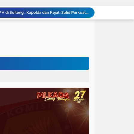
Silaturahmi Pimpinan APH di Sulteng : Kapolda dan Kejati Solid Perkuat Penegakan Hukum DiBumi Tadulako
Sidang Praperadilan, Hakim Tegaskan Penetapan Tersangka Kasus Pencabulan Anak di Buol Sah Secara Hukum
Kejati Sulteng Geledah Kantor UPP Kolonodale, Sita Dokumen dan Barang Bukti Elektronik Kasus Nikel PT. Cocoman
Tak Berkutik, Pencuri Puluhan Kilogram Ikan Laut di Torue Berakhir di Balik Jeruji
ng Ketat, Gufran Ajak Semua Pihak Bersatu
Razia Gabungan di Lapas Parigi, 12 WBP Positif Narkoba dan 7 Handphone Disita
Kejati Sulteng Geledah Kantor Bapenda Donggala dan Tambang PT KK, 32 Alat Berat Disita!
Kejati Sulteng Bongkar Kasus Korupsi Dana CSR Tambang, Sekdes Tamainusi Ikut Terseret
Diduga Korupsi Pajak Tambang: Eks Kepala Bapenda Donggala Jadi Tersangka
Pemprov Sulteng Siap Hadapi Hadapi Gugatan JATAM: Tegaskan Pengawasan Lingkungan Sesuai Aturan Perundang-undangan