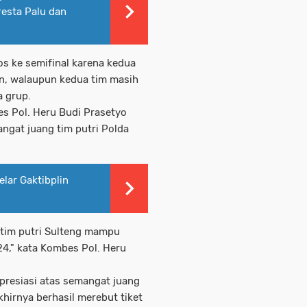
resta Palu dan
os ke semifinal karena kedua
an, walaupun kedua tim masih
 grup.
es Pol. Heru Budi Prasetyo
gat juang tim putri Polda
lar Gaktibplin
u tim putri Sulteng mampu
24," kata Kombes Pol. Heru
presiasi atas semangat juang
khirnya berhasil merebut tiket