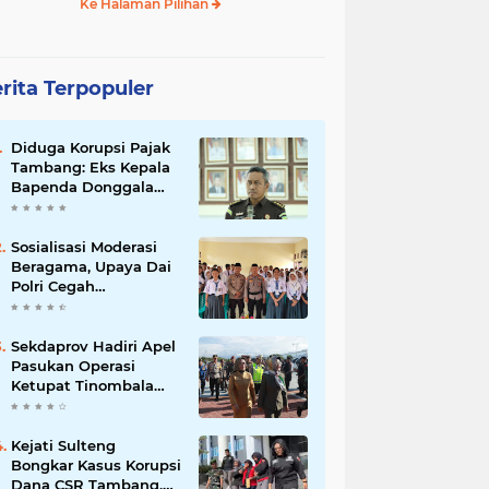
Ke Halaman Pilihan
rita Terpopuler
Diduga Korupsi Pajak
Tambang: Eks Kepala
Bapenda Donggala
Jadi Tersangka
Sosialisasi Moderasi
Beragama, Upaya Dai
Polri Cegah
Radikalisme di
Kalangan Pelajar Poso
Sekdaprov Hadiri Apel
Pasukan Operasi
Ketupat Tinombala
2023
Kejati Sulteng
Bongkar Kasus Korupsi
Dana CSR Tambang,