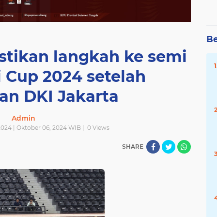
Be
stikan langkah ke semi
i Cup 2024 setelah
an DKI Jakarta
Admin
024 | Oktober 06, 2024 WIB |
0
Views
SHARE