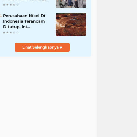
Sekdes Tamainusi Ikut
Terseret
Perusahaan Nikel Di
Indonesia Terancam
Ditutup, Ini
Pernyataan Luhut
Binsar Panjaiatan?
Lihat Selengkapnya