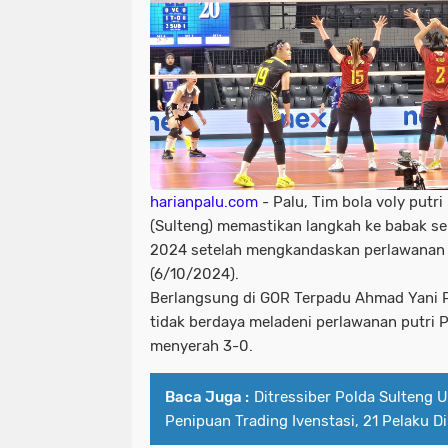
harianpalu.com
- Palu, Tim bola voly putr
(Sulteng) memastikan langkah ke babak se
2024 setelah mengkandaskan perlawanan 
(6/10/2024).
Berlangsung di GOR Terpadu Ahmad Yani P
tidak berdaya meladeni perlawanan putri 
menyerah 3-0.
Baca Juga :
Ditressiber Polda Sulteng 
Penipuan Trading Ivenstasi, 21 Pelaku D