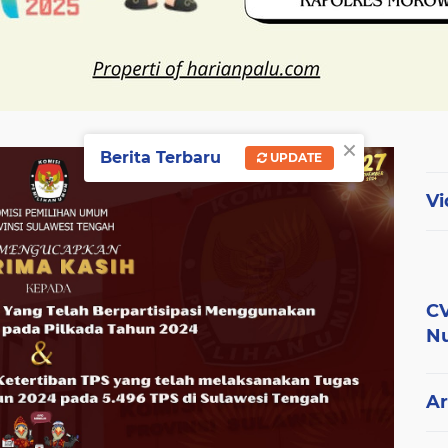
×
Berita Terbaru
UPDATE
Vi
CV
Nu
Ar