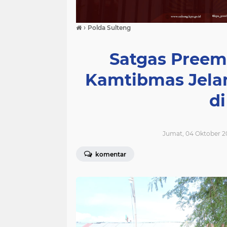
›
Polda Sulteng
Satgas Preem
Kamtibmas Jela
d
Jumat, 04 Oktober 2
komentar