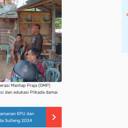
perasi Mantap Praja (OMP)
si dan edukasi Pilkada damai
ngamanan KPU dan
da Sulteng 2024