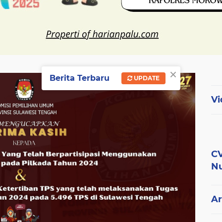
×
Berita Terbaru
UPDATE
Vi
CV
Nu
Ar