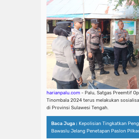
harianpalu.com
- Palu, Satgas Preemtif O
Tinombala 2024 terus melakukan sosialisa
di Provinsi Sulawesi Tengah.
Baca Juga :
Kepolisian Tingkatkan Pe
Bawaslu Jelang Penetapan Paslon Pilka