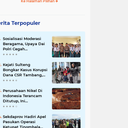
Ke Halaman Pilihan
rita Terpopuler
Sosialisasi Moderasi
Beragama, Upaya Dai
Polri Cegah
Radikalisme di
Kalangan Pelajar Poso
Kejati Sulteng
Bongkar Kasus Korupsi
Dana CSR Tambang,
Sekdes Tamainusi Ikut
Terseret
Perusahaan Nikel Di
Indonesia Terancam
Ditutup, Ini
Pernyataan Luhut
Binsar Panjaiatan?
Sekdaprov Hadiri Apel
Pasukan Operasi
Ketupat Tinombala