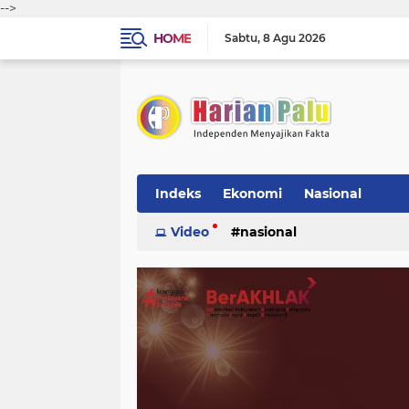
-->
HOME
Sabtu
8 Agu 2026
Indeks
Ekonomi
Nasional
Video
nasional