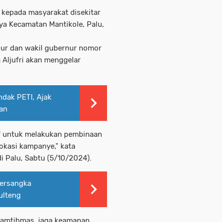
r kepada masyarakat disekitar
ya Kecamatan Mantikole, Palu,
rnur dan wakil gubernur nomor
 Aljufri akan menggelar
dak PETI, Ajak
gan
if untuk melakukan pembinaan
okasi kampanye," kata
 Palu, Sabtu (5/10/2024).
Tersangka
ulteng
kamtibmas, jaga keamanan