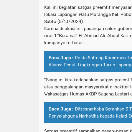
Kali ini kegiatan satgas preemtif menyasa
lokasi Lapangan Watu Morangga Kel. Pobo
Sabtu (5/10/2024).
Karena dilokasi ini, pasangan calon gube
urut 1 "Beramal" H. Ahmad Ali-Abdul Karim
kampanye terbatas.
Baca Juga :
Polda Sulteng Komitmen Tin
Aliansi Peduli Lingkungan Turun Lapan
"Siang ini kita kedepankan satgas preemt
atau penggalangan masyarakat di sekitar l
Wakasatgas Humas AKBP Sugeng Lestari di
Baca Juga :
Ditresnarkoba Serahkan 3 
Penyalahguna Narkotika kepada Kejati S
Satgas preemtif sampaikan pesan-pesan 