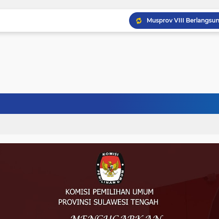
Musprov VIII Berlangsu