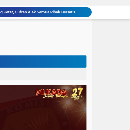
Razia Gabungan di Lapas Parigi, 12 WBP Positif Narkoba dan 7 Handphone Disita
Kejati Sulteng Geledah Kantor Bapenda Donggala dan Tambang PT KK, 32 Alat Berat Disita!
Kejati Sulteng Bongkar Kasus Korupsi Dana CSR Tambang, Sekdes Tamainusi Ikut Terseret
Diduga Korupsi Pajak Tambang: Eks Kepala Bapenda Donggala Jadi Tersangka
Pemprov Sulteng Siap Hadapi Hadapi Gugatan JATAM: Tegaskan Pengawasan Lingkungan Sesuai Aturan Perundang-undangan
Silaturahmi Pimpinan APH di Sulteng : Kapolda dan Kejati Solid Perkuat Penegakan Hukum DiBumi Tadulako
Sidang Praperadilan, Hakim Tegaskan Penetapan Tersangka Kasus Pencabulan Anak di Buol Sah Secara Hukum
Kejati Sulteng Geledah Kantor UPP Kolonodale, Sita Dokumen dan Barang Bukti Elektronik Kasus Nikel PT. Cocoman
Tak Berkutik, Pencuri Puluhan Kilogram Ikan Laut di Torue Berakhir di Balik Jeruji
ng Ketat, Gufran Ajak Semua Pihak Bersatu