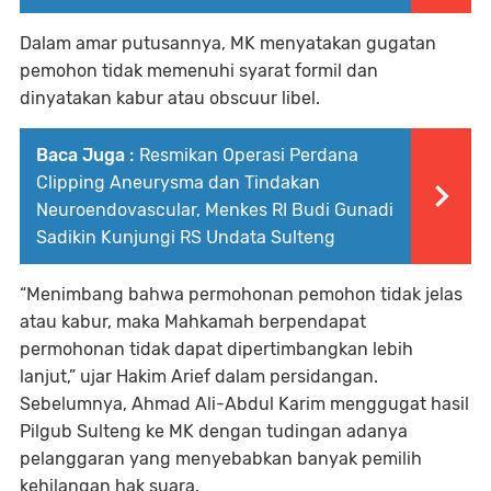
Dalam amar putusannya, MK menyatakan gugatan
pemohon tidak memenuhi syarat formil dan
dinyatakan kabur atau obscuur libel.
Baca Juga :
Resmikan Operasi Perdana
Clipping Aneurysma dan Tindakan
Neuroendovascular, Menkes RI Budi Gunadi
Sadikin Kunjungi RS Undata Sulteng
“Menimbang bahwa permohonan pemohon tidak jelas
atau kabur, maka Mahkamah berpendapat
permohonan tidak dapat dipertimbangkan lebih
lanjut,” ujar Hakim Arief dalam persidangan.
Sebelumnya, Ahmad Ali-Abdul Karim menggugat hasil
Pilgub Sulteng ke MK dengan tudingan adanya
pelanggaran yang menyebabkan banyak pemilih
kehilangan hak suara.