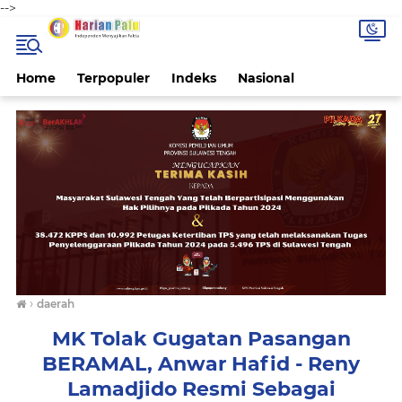
-->
Home
Terpopuler
Indeks
Nasional
›
daerah
MK Tolak Gugatan Pasangan
BERAMAL, Anwar Hafid - Reny
Lamadjido Resmi Sebagai