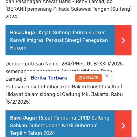
dan Pasanagan Anwar Hafid - Reny Lamadjido
(BERANI) pemenang Pilkada Sulawesi Tengah (Sulteng)
2024.
Baca Juga :
Kejati Sulteng Terima Kunker
Kanwil Imigrasi Perkuat Sinergi Penegakan
Hukum
Dengan putusan Nomor 284/PHPU.GUB-XXIII/2025,
kemenangan pasangan Anwar Hafid dan Reny
×
Berita Terbaru
UPDATE
Lamadjido kini berkekuatan hukum tetap.
Putusan tersebut dibacakan Hakim Konstitusi Arief
Hidayat dalam sidang di Gedung MK, Jakarta, Rabu
(5/2/2025).
Baca Juga :
Rapat Paripurna DPRD Sulteng
Sahkan Gubernur dan Wakil Gubernur
Terpilih Tahun 2024