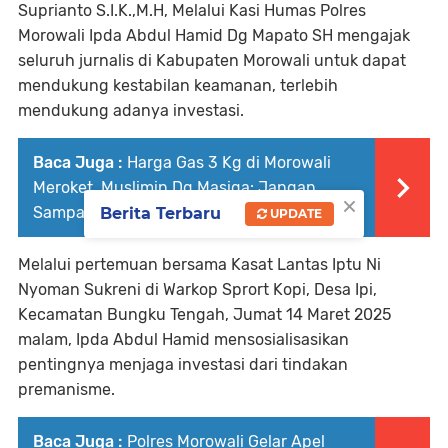
Suprianto S.I.K.,M.H, Melalui Kasi Humas Polres
Morowali Ipda Abdul Hamid Dg Mapato SH mengajak
seluruh jurnalis di Kabupaten Morowali untuk dapat
mendukung kestabilan keamanan, terlebih
mendukung adanya investasi.
Baca Juga :
Harga Gas 3 Kg di Morowali
Meroket, Muslimin Dg Masiga: Jangan
×
Sampai ada Penimbunan!
Berita Terbaru
UPDATE
Melalui pertemuan bersama Kasat Lantas Iptu Ni
Nyoman Sukreni di Warkop Sprort Kopi, Desa Ipi,
Kecamatan Bungku Tengah, Jumat 14 Maret 2025
malam, Ipda Abdul Hamid mensosialisasikan
pentingnya menjaga investasi dari tindakan
premanisme.
Baca Juga :
Polres Morowali Gelar Apel