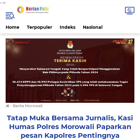
-->
Home
Terpopuler
Indeks
Nasional
›
Berita Morowali
Tatap Muka Bersama Jurnalis, Kasi
Humas Polres Morowali Paparkan
pesan Kapolres Pentingnya