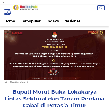
-->
Home
Terpopuler
Indeks
Nasional
›
Berita Morut
Bupati Morut Buka Lokakarya
Lintas Sektoral dan Tanam Perdana
Cabai di Petasia Timur