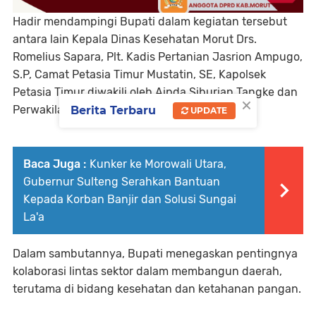
Hadir mendampingi Bupati dalam kegiatan tersebut
antara lain Kepala Dinas Kesehatan Morut Drs.
Romelius Sapara, Plt. Kadis Pertanian Jasrion Ampugo,
S.P, Camat Petasia Timur Mustatin, SE, Kapolsek
Petasia Timur diwakili oleh Aipda Siburian Tangke dan
×
Perwakilan Danramil 1311-03 Petasia Timur.
Berita Terbaru
UPDATE
Baca Juga :
Kunker ke Morowali Utara,
Gubernur Sulteng Serahkan Bantuan
Kepada Korban Banjir dan Solusi Sungai
La'a
Dalam sambutannya, Bupati menegaskan pentingnya
kolaborasi lintas sektor dalam membangun daerah,
terutama di bidang kesehatan dan ketahanan pangan.