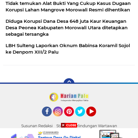
Tidak temukan Alat Bukti Yang Cukup Kasus Dugaan
Korupsi Lahan Mangrove Morowali Resmi dihentikan
Diduga Korupsi Dana Desa 648 juta Kaur Keuangan
Desa Peonea Kabupaten Morowali Utara ditetapkan
sebagai tersangka
LBH Sulteng Laporkan Oknum Babinsa Koramil Sojol
ke Denpom XIII/2 Palu
Facebook
Instagram
Pinterest
Twitter
YouTube
Susunan Redaksi
Standar Perlindungan Wartawan
Pasang Iklan
Tentang Kami
Pedoman Media Siber