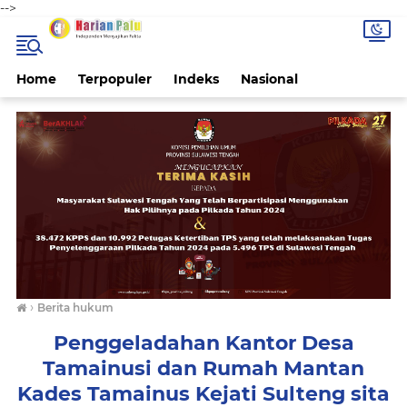
-->
Home
Terpopuler
Indeks
Nasional
›
Berita hukum
Penggeladahan Kantor Desa
Tamainusi dan Rumah Mantan
Kades Tamainus Kejati Sulteng sita