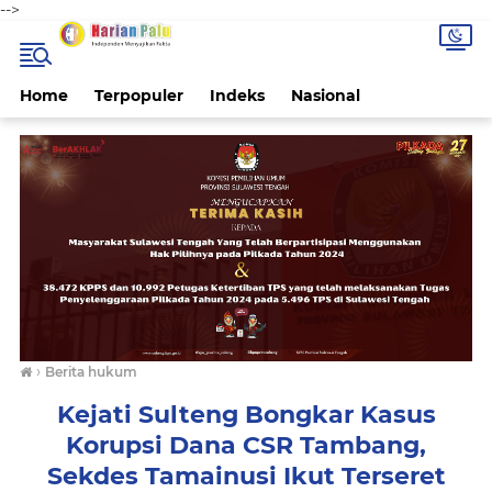
-->
Home
Terpopuler
Indeks
Nasional
›
Berita hukum
Kejati Sulteng Bongkar Kasus
Korupsi Dana CSR Tambang,
Sekdes Tamainusi Ikut Terseret