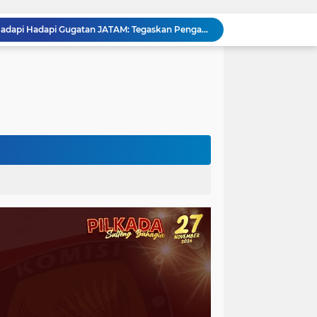
Pemprov Sulteng Siap Hadapi Hadapi Gugatan JATAM: Tegaskan Pengawasan Lingkungan Sesuai Aturan Perundang-undangan
Silaturahmi Pimpinan APH di Sulteng : Kapolda dan Kejati Solid Perkuat Penegakan Hukum DiBumi Tadulako
Sidang Praperadilan, Hakim Tegaskan Penetapan Tersangka Kasus Pencabulan Anak di Buol Sah Secara Hukum
Kejati Sulteng Geledah Kantor UPP Kolonodale, Sita Dokumen dan Barang Bukti Elektronik Kasus Nikel PT. Cocoman
Tak Berkutik, Pencuri Puluhan Kilogram Ikan Laut di Torue Berakhir di Balik Jeruji
ng Ketat, Gufran Ajak Semua Pihak Bersatu
Razia Gabungan di Lapas Parigi, 12 WBP Positif Narkoba dan 7 Handphone Disita
Kejati Sulteng Geledah Kantor Bapenda Donggala dan Tambang PT KK, 32 Alat Berat Disita!
Kejati Sulteng Bongkar Kasus Korupsi Dana CSR Tambang, Sekdes Tamainusi Ikut Terseret
Diduga Korupsi Pajak Tambang: Eks Kepala Bapenda Donggala Jadi Tersangka