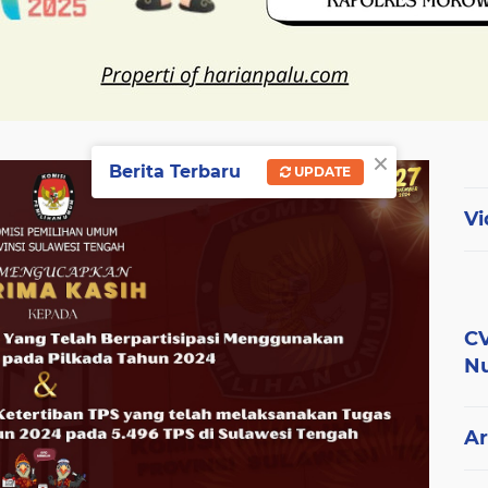
×
Berita Terbaru
UPDATE
Vi
CV
Nu
Ar