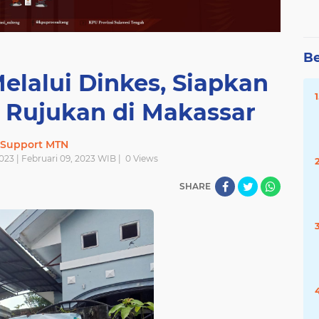
Be
lalui Dinkes, Siapkan
Rujukan di Makassar
Support MTN
023 | Februari 09, 2023 WIB |
0
Views
SHARE