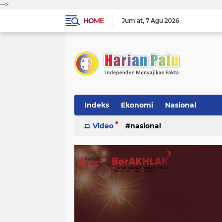
-->
HOME
Jum'at
7 Agu 2026
Indeks
Ekonomi
Nasional
Video
nasional