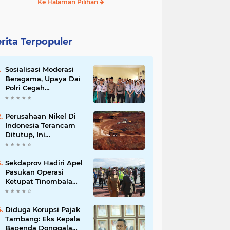
Ke Halaman Pilihan
rita Terpopuler
Sosialisasi Moderasi
Beragama, Upaya Dai
Polri Cegah
Radikalisme di
Kalangan Pelajar Poso
Perusahaan Nikel Di
Indonesia Terancam
Ditutup, Ini
Pernyataan Luhut
Binsar Panjaiatan?
Sekdaprov Hadiri Apel
Pasukan Operasi
Ketupat Tinombala
2023
Diduga Korupsi Pajak
Tambang: Eks Kepala
Bapenda Donggala