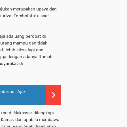
ujukan merupakan upaya dan
msurizal Tombolotutu saat
aja ada uang berobat di
 kurang mampu dan tidak
i lebih siksa lagi dan
ngga dengan adanya Rumah
syarakat di
Gubernur Ajak
ukan di Makassar dilengkapi
 1 Kamar, dan apabila membawa
g tamu yang telah disediakan.