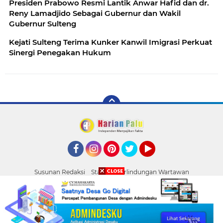
Presiden Prabowo Resmi Lantik Anwar Hafid dan dr.
Reny Lamadjido Sebagai Gubernur dan Wakil
Gubernur Sulteng
Kejati Sulteng Terima Kunker Kanwil Imigrasi Perkuat
Sinergi Penegakan Hukum
Facebook
Instagram
Pinterest
Twitter
YouTube
Susunan Redaksi
Standar Perlindungan Wartawan
Pasang Iklan
Tentang Kami
Pedoman Media Siber
Palu
Copyright ©
2026 HARIAN PALU