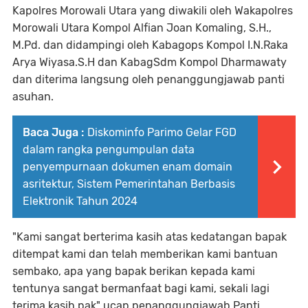
Kapolres Morowali Utara yang diwakili oleh Wakapolres
Morowali Utara Kompol Alfian Joan Komaling, S.H.,
M.Pd. dan didampingi oleh Kabagops Kompol I.N.Raka
Arya Wiyasa.S.H dan KabagSdm Kompol Dharmawaty
dan diterima langsung oleh penanggungjawab panti
asuhan.
Baca Juga :
Diskominfo Parimo Gelar FGD
dalam rangka pengumpulan data
penyempurnaan dokumen enam domain
asritektur, Sistem Pemerintahan Berbasis
Elektronik Tahun 2024
"Kami sangat berterima kasih atas kedatangan bapak
ditempat kami dan telah memberikan kami bantuan
sembako, apa yang bapak berikan kepada kami
tentunya sangat bermanfaat bagi kami, sekali lagi
terima kasih pak" ucap penanggungjawab Panti.