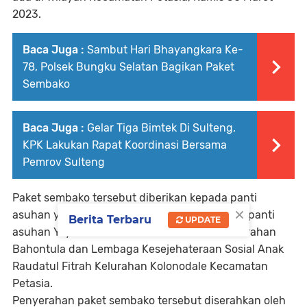
2023.
Baca Juga :
Sambut Hari Bhayangkara Ke-
78, Polsek Bungku Selatan Bagikan Paket
Sembako
Baca Juga :
Gelar Tiga Bimtek Di Sulteng,
KPK Lakukan Rapat Koordinasi Bersama
Pemrov Sulteng
Paket sembako tersebut diberikan kepada panti
×
asuhan yang ada di Kecamatan Petasia yakni panti
Berita Terbaru
UPDATE
asuhan Yayasan Alesintowe Indonesia di Kelurahan
Bahontula dan Lembaga Kesejehateraan Sosial Anak
Raudatul Fitrah Kelurahan Kolonodale Kecamatan
Petasia.
Penyerahan paket sembako tersebut diserahkan oleh