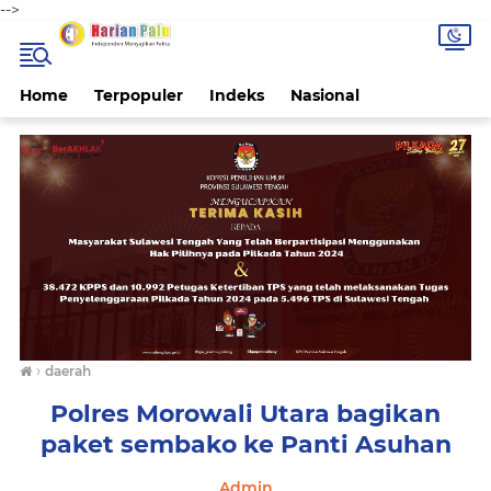
-->
Home
Terpopuler
Indeks
Nasional
›
daerah
Polres Morowali Utara bagikan
paket sembako ke Panti Asuhan
Admin