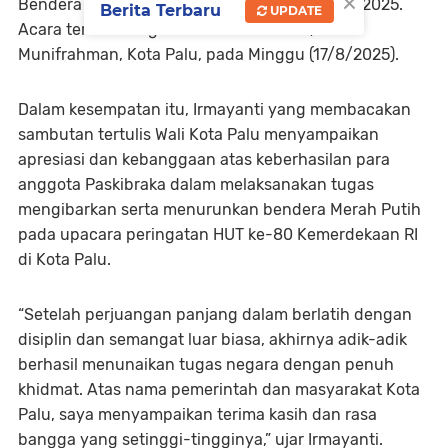
×
Bendera Pusaka (Paskibraka) Kota Palu tahun 2025.
Berita Terbaru
UPDATE
Acara tersebut digelar di Hotel Zamrud, Jalan
Munifrahman, Kota Palu, pada Minggu (17/8/2025).
Dalam kesempatan itu, Irmayanti yang membacakan
sambutan tertulis Wali Kota Palu menyampaikan
apresiasi dan kebanggaan atas keberhasilan para
anggota Paskibraka dalam melaksanakan tugas
mengibarkan serta menurunkan bendera Merah Putih
pada upacara peringatan HUT ke-80 Kemerdekaan RI
di Kota Palu.
“Setelah perjuangan panjang dalam berlatih dengan
disiplin dan semangat luar biasa, akhirnya adik-adik
berhasil menunaikan tugas negara dengan penuh
khidmat. Atas nama pemerintah dan masyarakat Kota
Palu, saya menyampaikan terima kasih dan rasa
bangga yang setinggi-tingginya,” ujar Irmayanti.