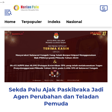
-->
Home
Terpopuler
Indeks
Nasional
Sekda Palu Ajak Paskibraka Jadi
Agen Perubahan dan Teladan
Pemuda