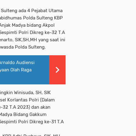
a Sulteng ada 4 Pejabat Utama
 Kabidhumas Polda Sulteng KBP
 Anjak Madya bidang Akpol
Sespimti Polri Dikreg ke-32 T.A
narto, SIK,SH,MH yang saat ini
Itwasda Polda Sulteng.
Arnaldo Audiensi
yaan Olah Raga
ingkin Winisuda, SH, SIK
el Korlantas Polri (Dalam
e-32 T.A 2023) dan akan
k Madya Bidang Gakkum
espimti Polri Dikreg ke-31 T.A