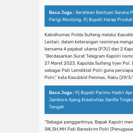
Baca Juga :
Serahkan Bantuan Sarana 
Parigi Moutong, Pj Bupati Harap Produk
Kabidhumas Polda Sulteng melalui Kasub
Lestari, dalam keterangan resminya menga
bersama 4 pejabat utama (PJU) dan 2 Kapo
“Berdasarkan Surat Telegram Kapolri nomo
27 Maret 2023, Kapolda Sulteng Irjen Pol. 
sebagai Pati Lemdiklat Polri guna persiap
Polri,” kata Kasubbid Penmas, Rabu (29/3
Baca Juga :
Pj Bupati Parimo Hadiri Apr
Jambore Ajang Kreativitas GenRe Tingka
Tengah
“Sebagai penggantinya, Bapak Kapolri men
SIK,SH,MH Pati Bareskrim Polri (Penugasa