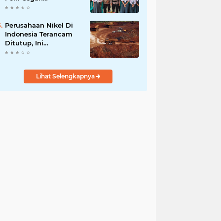
Radikalisme di
Kalangan Pelajar Poso
Perusahaan Nikel Di
Indonesia Terancam
Ditutup, Ini
Pernyataan Luhut
Binsar Panjaiatan?
Lihat Selengkapnya