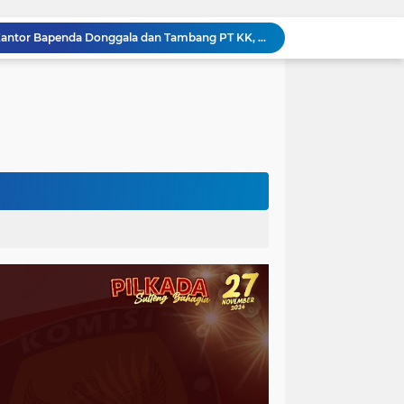
Kejati Sulteng Geledah Kantor Bapenda Donggala dan Tambang PT KK, 32 Alat Berat Disita!
Kejati Sulteng Bongkar Kasus Korupsi Dana CSR Tambang, Sekdes Tamainusi Ikut Terseret
Polda Sulteng Bongkar Dugaan Penyalahgunaan 2.060 Liter BBM Subsidi di Morowali Utara
‎Jatam Dorong Propam Turun, Penanganan PETI Polres Parimo Jadi Pertanyaan Publik ‎
Silaturahmi Pimpinan APH di Sulteng : Kapolda dan Kejati Solid Perkuat Penegakan Hukum DiBumi Tadulako
Sidang Praperadilan, Hakim Tegaskan Penetapan Tersangka Kasus Pencabulan Anak di Buol Sah Secara Hukum
Kejati Sulteng Geledah Kantor UPP Kolonodale, Sita Dokumen dan Barang Bukti Elektronik Kasus Nikel PT. Cocoman
Tak Berkutik, Pencuri Puluhan Kilogram Ikan Laut di Torue Berakhir di Balik Jeruji
ng Ketat, Gufran Ajak Semua Pihak Bersatu
Razia Gabungan di Lapas Parigi, 12 WBP Positif Narkoba dan 7 Handphone Disita