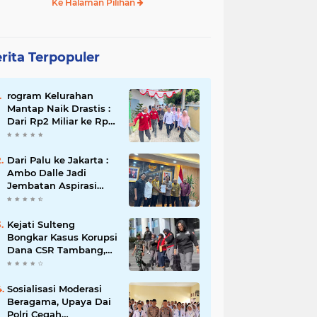
Ke Halaman Pilihan
rita Terpopuler
rogram Kelurahan
Mantap Naik Drastis :
Dari Rp2 Miliar ke Rp5
Miliar, Tiap Kelurahan
Terbaik Terima Rp500
Juta
Dari Palu ke Jakarta :
Ambo Dalle Jadi
Jembatan Aspirasi
Mahasiswa untuk Presiden
Kejati Sulteng
Bongkar Kasus Korupsi
Dana CSR Tambang,
Sekdes Tamainusi Ikut
Terseret
Sosialisasi Moderasi
Beragama, Upaya Dai
Polri Cegah