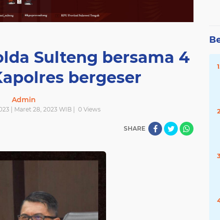
Be
polda Sulteng bersama 4
Kapolres bergeser
Admin
023 | Maret 28, 2023 WIB |
0
Views
SHARE