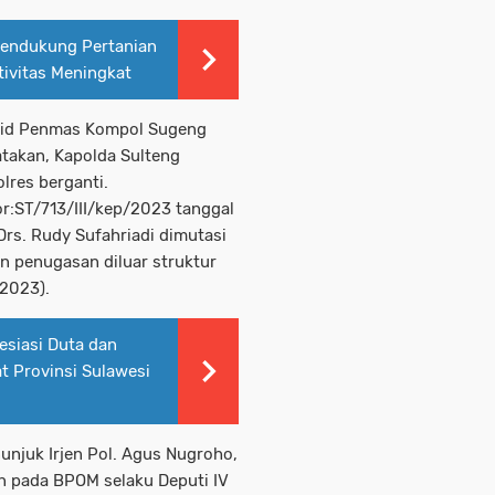
Pendukung Pertanian
tivitas Meningkat
bid Penmas Kompol Sugeng
takan, Kapolda Sulteng
lres berganti.
r:ST/713/III/kep/2023 tanggal
Drs. Rudy Sufahriadi dimutasi
an penugasan diluar struktur
/2023).
esiasi Duta dan
t Provinsi Sulawesi
unjuk Irjen Pol. Agus Nugroho,
n pada BPOM selaku Deputi IV