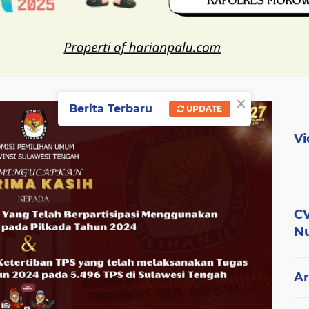
×
Berita Terbaru
UPDATE
Vi
CV
Nu
Ar