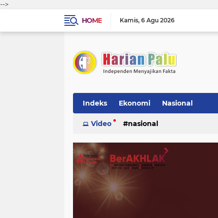
-->
HOME
Kamis
6 Agu 2026
Indeks
Ekonomi
Nasional
Video
nasional