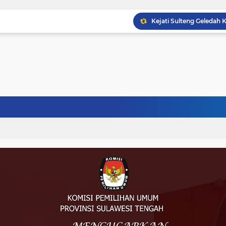
Musprov VIII Berlangsu