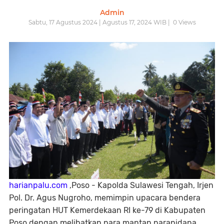
Admin
Sabtu, 17 Agustus 2024 | Agustus 17, 2024 WIB |
0
Views
harianpalu.com
,Poso - Kapolda Sulawesi Tengah, Irjen
Pol. Dr. Agus Nugroho, memimpin upacara bendera
peringatan HUT Kemerdekaan RI ke-79 di Kabupaten
Poso dengan melibatkan para mantan narapidana