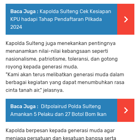
Baca Juga :
Kapolda Sulteng Cek Kesiapan
KPU hadapi Tahap Pendaftaran Pilkada
2024
Kapolda Sulteng juga menekankan pentingnya
menanamkan nilai-nilai kebangsaan seperti
nasionalisme, patriotisme, toleransi, dan gotong
royong kepada generasi muda.
"Kami akan terus melibatkan generasi muda dalam
berbagai kegiatan yang dapat menumbuhkan rasa
cinta tanah air," jelasnya.
Baca Juga :
Ditpolairud Polda Sulteng
Amankan 5 Pelaku dan 27 Botol Bom Ikan
Kapolda berpesan kepada generasi muda agar
menjaga persatuan dan kesatuan bangsa serta