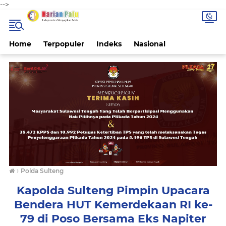
-->
Home
Terpopuler
Indeks
Nasional
›
Polda Sulteng
Kapolda Sulteng Pimpin Upacara
Bendera HUT Kemerdekaan RI ke-
79 di Poso Bersama Eks Napiter