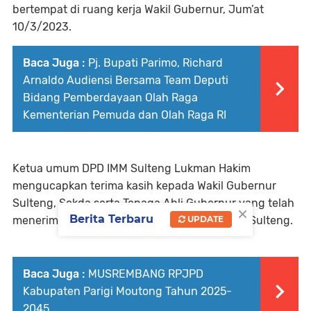
bertempat di ruang kerja Wakil Gubernur, Jum’at
10/3/2023.
Baca Juga :
Pj. Bupati Parimo, Richard
Arnaldo Audiensi Bersama Team Deputi
Bidang Pemberdayaan Olah Raga
Kementerian Pemuda dan Olah Raga RI
Ketua umum DPD IMM Sulteng Lukman Hakim
mengucapkan terima kasih kepada Wakil Gubernur
Sulteng, Sekda serta Tenaga Ahli Gubernur yang telah
×
Berita Terbaru
UPDATE
menerima kunjungan dan audience DPD IMM Sulteng.
Baca Juga :
MUSREMBANG RPJPD
Kabupaten Parigi Moutong Tahun 2025-
2045