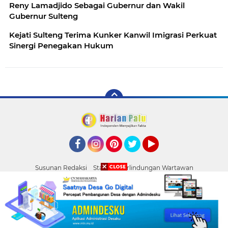
Reny Lamadjido Sebagai Gubernur dan Wakil
Gubernur Sulteng
Kejati Sulteng Terima Kunker Kanwil Imigrasi Perkuat
Sinergi Penegakan Hukum
Facebook
Instagram
Pinterest
Twitter
YouTube
Susunan Redaksi
Standar Perlindungan Wartawan
Pasang Iklan
Tentang Kami
Pedoman Media Siber
Palu
Copyright ©
2026 HARIAN PALU
Diduga Korupsi Pajak Tamban