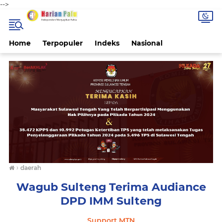
-->
Home
Terpopuler
Indeks
Nasional
›
daerah
Wagub Sulteng Terima Audiance
DPD IMM Sulteng
Support MTN