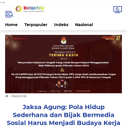
-->
Home
Terpopuler
Indeks
Nasional
›
Nasional
Jaksa Agung: Pola Hidup
Sederhana dan Bijak Bermedia
Sosial Harus Menjadi Budaya Kerja