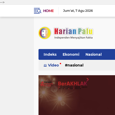
-->
HOME
Jum'at
7 Agu 2026
Indeks
Ekonomi
Nasional
Video
nasional