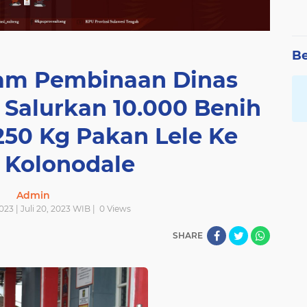
Be
am Pembinaan Dinas
 Salurkan 10.000 Benih
250 Kg Pakan Lele Ke
 Kolonodale
Admin
023 | Juli 20, 2023 WIB |
0
Views
SHARE