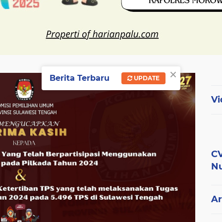
×
Berita Terbaru
UPDATE
Vi
CV
Nu
Ar