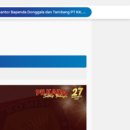
Kejati Sulteng Geledah Kantor Bapenda Donggala dan Tambang PT KK, 32 Alat Berat Disita!
Kejati Sulteng Bongkar Kasus Korupsi Dana CSR Tambang, Sekdes Tamainusi Ikut Terseret
Polda Sulteng Bongkar Dugaan Penyalahgunaan 2.060 Liter BBM Subsidi di Morowali Utara
‎Jatam Dorong Propam Turun, Penanganan PETI Polres Parimo Jadi Pertanyaan Publik ‎
Silaturahmi Pimpinan APH di Sulteng : Kapolda dan Kejati Solid Perkuat Penegakan Hukum DiBumi Tadulako
Sidang Praperadilan, Hakim Tegaskan Penetapan Tersangka Kasus Pencabulan Anak di Buol Sah Secara Hukum
Kejati Sulteng Geledah Kantor UPP Kolonodale, Sita Dokumen dan Barang Bukti Elektronik Kasus Nikel PT. Cocoman
Tak Berkutik, Pencuri Puluhan Kilogram Ikan Laut di Torue Berakhir di Balik Jeruji
ng Ketat, Gufran Ajak Semua Pihak Bersatu
Razia Gabungan di Lapas Parigi, 12 WBP Positif Narkoba dan 7 Handphone Disita