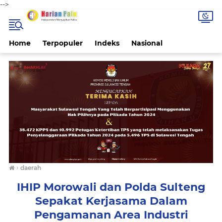
-->
Home
Terpopuler
Indeks
Nasional
›
daerah
IHIP Morowali dan Polda Sulteng
Sepakat Kerjasama Dalam
Pengamanan Area Industri