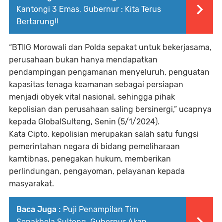
Kantongi 3 Emas, Gubernur : Kita Terus
Bertarung!!
“BTIIG Morowali dan Polda sepakat untuk bekerjasama,
perusahaan bukan hanya mendapatkan
pendampingan pengamanan menyeluruh, penguatan
kapasitas tenaga keamanan sebagai persiapan
menjadi obyek vital nasional, sehingga pihak
kepolisian dan perusahaan saling bersinergi,” ucapnya
kepada GlobalSulteng, Senin (5/1/2024).
Kata Cipto, kepolisian merupakan salah satu fungsi
pemerintahan negara di bidang pemeliharaan
kamtibnas, penegakan hukum, memberikan
perlindungan, pengayoman, pelayanan kepada
masyarakat.
Baca Juga :
Puji Penampilan Tim
Sepakbola Sulteng, Gubernur Akan