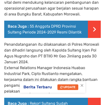
vital demi mendukung kelancaran pembangunan dan
operasional perusahaan agar berjalan sesuai harapan
di area Bungku Barat, Kabupaten Morowali.
Baca Juga :
55 Anggota DPRD Provinsi
Sulteng Periode 2024-2029 Resmi Dilantik
Penandatanganan itu dilaksanakan di Polres Morowali
dan dihadiri langsung oleh Kapolda Sulteng Irjen Pol
Agus Nugroho dan PT BTIIG Mr Gao Jinliang pada 30
Januari 2024.
External Relations Manager Indonesia Huabao
Industrial Park, Cipto Rustianto mengatakan,
kerjasama dalam ini dilakukan dalam rangka bantuan
×
pengamanan dan penegakan hukum dalam
Berita Terbaru
UPDATE
pelaksanaan operasional perusahaan.
Baca Juga :
Rekor! Sulteng Sudah