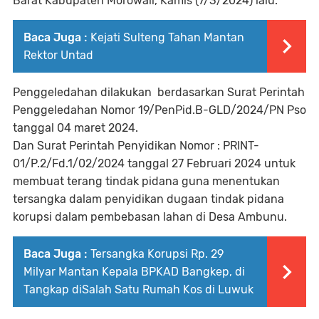
Barat Kabupaten Morowali, Kamis (7/3/2024) lalu.
Baca Juga :
Kejati Sulteng Tahan Mantan
Rektor Untad
Penggeledahan dilakukan berdasarkan Surat Perintah
Penggeledahan Nomor 19/PenPid.B-GLD/2024/PN Pso
tanggal 04 maret 2024.
Dan Surat Perintah Penyidikan Nomor : PRINT-
01/P.2/Fd.1/02/2024 tanggal 27 Februari 2024 untuk
membuat terang tindak pidana guna menentukan
tersangka dalam penyidikan dugaan tindak pidana
korupsi dalam pembebasan lahan di Desa Ambunu.
Baca Juga :
Tersangka Korupsi Rp. 29
Milyar Mantan Kepala BPKAD Bangkep, di
Tangkap diSalah Satu Rumah Kos di Luwuk