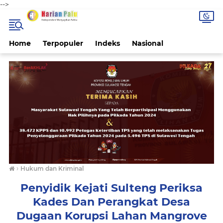
-->
Home
Terpopuler
Indeks
Nasional
›
Hukum dan Kriminal
Penyidik Kejati Sulteng Periksa
Kades Dan Perangkat Desa
Dugaan Korupsi Lahan Mangrove