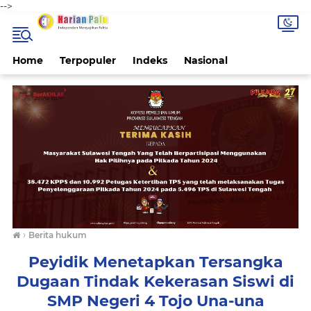
-->
Home
Terpopuler
Indeks
Nasional
›
Berita hukum
Peyidik Menetapkan Tersangka
Dugaan Tindak Kekerasan Siswi di
SMP Negeri 4 Tojo Una-una