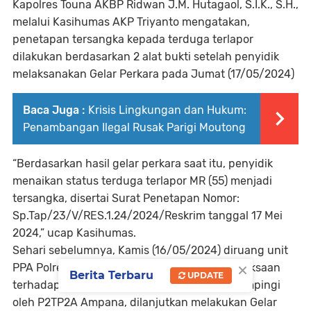
Kapolres Touna AKBP Ridwan J.M. Hutagaol, S.I.K., S.H.,
melalui Kasihumas AKP Triyanto mengatakan,
penetapan tersangka kepada terduga terlapor
dilakukan berdasarkan 2 alat bukti setelah penyidik
melaksanakan Gelar Perkara pada Jumat (17/05/2024)
Baca Juga :
Krisis Lingkungan dan Hukum:
Penambangan Ilegal Rusak Parigi Moutong
“Berdasarkan hasil gelar perkara saat itu, penyidik
menaikan status terduga terlapor MR (55) menjadi
tersangka, disertai Surat Penetapan Nomor:
Sp.Tap/23/V/RES.1.24/2024/Reskrim tanggal 17 Mei
2024,” ucap Kasihumas.
Sehari sebelumnya, Kamis (16/05/2024) diruang unit
×
PPA Polres Touna, penyidik melakukan pemeriksaan
Berita Terbaru
UPDATE
terhadap korban dan ayah korban yang didampingi
oleh P2TP2A Ampana, dilanjutkan melakukan Gelar