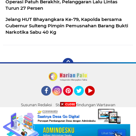
Operasi Patuh Berakhir, Pelanggaran Lalu Lintas
Turun 27 Persen
Jelang HUT Bhayangkara Ke-79, Kapolda bersama
Gubernur Sulteng Pimpin Pemusnahan Barang Bukti
Narkotika Sabu 40 Kg
Facebook
Instagram
Pinterest
Twitter
YouTube
Susunan Redaksi
Standar Perlindungan Wartawan
Pasang Iklan
Tentang Kami
Pedoman Media Siber
Palu
Copyright ©
2026 HARIAN PALU