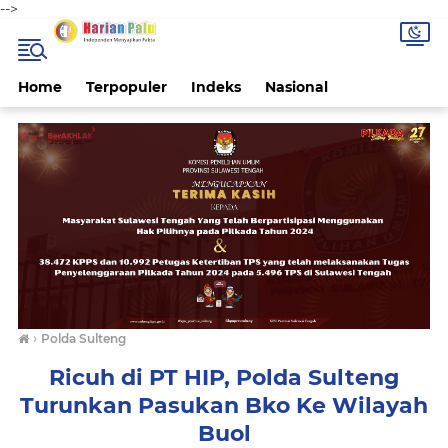
-->
Home
Terpopuler
Indeks
Nasional
›
Polda Sulteng
Ricuh di PT HIP, Polda Sulteng
Turunkan Pasukan Bko Ke Wilayah
Buol