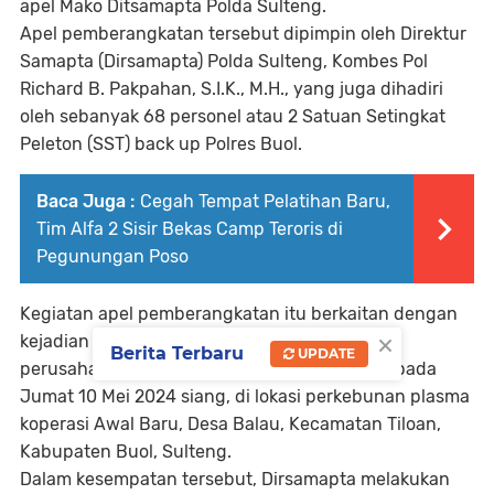
apel Mako Ditsamapta Polda Sulteng.
Apel pemberangkatan tersebut dipimpin oleh Direktur
Samapta (Dirsamapta) Polda Sulteng, Kombes Pol
Richard B. Pakpahan, S.I.K., M.H., yang juga dihadiri
oleh sebanyak 68 personel atau 2 Satuan Setingkat
Peleton (SST) back up Polres Buol.
Baca Juga :
Cegah Tempat Pelatihan Baru,
Tim Alfa 2 Sisir Bekas Camp Teroris di
Pegunungan Poso
Kegiatan apel pemberangkatan itu berkaitan dengan
×
kejadian yang terjadi antara petani dan buruh
Berita Terbaru
UPDATE
perusahaan PT Hardaya Inti Plantations (HIP) pada
Jumat 10 Mei 2024 siang, di lokasi perkebunan plasma
koperasi Awal Baru, Desa Balau, Kecamatan Tiloan,
Kabupaten Buol, Sulteng.
Dalam kesempatan tersebut, Dirsamapta melakukan