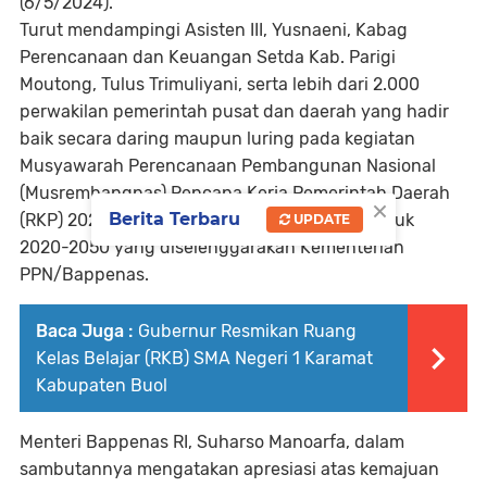
(6/5/2024).
Turut mendampingi Asisten III, Yusnaeni, Kabag
Perencanaan dan Keuangan Setda Kab. Parigi
Moutong, Tulus Trimuliyani, serta lebih dari 2.000
perwakilan pemerintah pusat dan daerah yang hadir
baik secara daring maupun luring pada kegiatan
Musyawarah Perencanaan Pembangunan Nasional
(Musrembangnas) Rencana Kerja Pemerintah Daerah
×
Berita Terbaru
(RKP) 2024 serta peluncuran Proyeksi Penduduk
UPDATE
2020-2050 yang diselenggarakan Kementerian
PPN/Bappenas.
Baca Juga :
Gubernur Resmikan Ruang
Kelas Belajar (RKB) SMA Negeri 1 Karamat
Kabupaten Buol
Menteri Bappenas RI, Suharso Manoarfa, dalam
sambutannya mengatakan apresiasi atas kemajuan