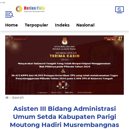
-->
Home
Terpopuler
Indeks
Nasional
›
daerah
Asisten III Bidang Administrasi
Umum Setda Kabupaten Parigi
Moutong Hadiri Musrembangnas